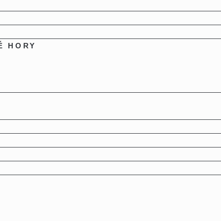
É HORY