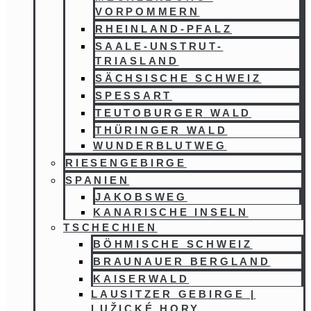
VORPOMMERN
RHEINLAND-PFALZ
SAALE-UNSTRUT-
TRIASLAND
SÄCHSISCHE SCHWEIZ
SPESSART
TEUTOBURGER WALD
THÜRINGER WALD
WUNDERBLUTWEG
RIESENGEBIRGE
SPANIEN
JAKOBSWEG
KANARISCHE INSELN
TSCHECHIEN
BÖHMISCHE SCHWEIZ
BRAUNAUER BERGLAND
KAISERWALD
LAUSITZER GEBIRGE |
LUŽICKÉ HORY