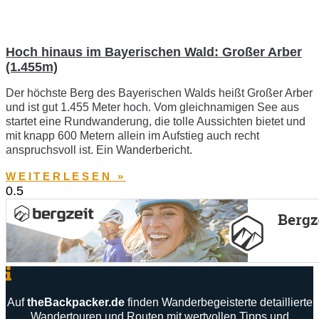
Hoch hinaus im Bayerischen Wald: Großer Arber
(1.455m)
Der höchste Berg des Bayerischen Walds heißt Großer Arber
und ist gut 1.455 Meter hoch. Vom gleichnamigen See aus
startet eine Rundwanderung, die tolle Aussichten bietet und
mit knapp 600 Metern allein im Aufstieg auch recht
anspruchsvoll ist. Ein Wanderbericht.
WEITERLESEN »
Auf
theBackpacker
.
de
finden
Wanderbegeisterte
detaillierte
Wandertouren
und
Routen
mit
wertvollen
Tipps
und