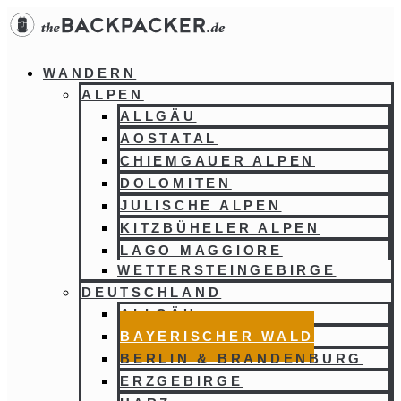
Zum
Inhalt
springen
WANDERN
ALPEN
ALLGÄU
AOSTATAL
CHIEMGAUER ALPEN
DOLOMITEN
JULISCHE ALPEN
KITZBÜHELER ALPEN
LAGO MAGGIORE
WETTERSTEINGEBIRGE
DEUTSCHLAND
ALLGÄU
BAYERISCHER WALD
BERLIN & BRANDENBURG
ERZGEBIRGE