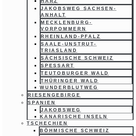
HARZ
JAKOBSWEG SACHSEN-
ANHALT
MECKLENBURG-
VORPOMMERN
RHEINLAND-PFALZ
SAALE-UNSTRUT-
TRIASLAND
SÄCHSISCHE SCHWEIZ
SPESSART
TEUTOBURGER WALD
THÜRINGER WALD
WUNDERBLUTWEG
RIESENGEBIRGE
SPANIEN
JAKOBSWEG
KANARISCHE INSELN
TSCHECHIEN
BÖHMISCHE SCHWEIZ