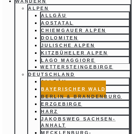
WANDERN
ALPEN
ALLGÄU
AOSTATAL
CHIEMGAUER ALPEN
DOLOMITEN
JULISCHE ALPEN
KITZBÜHELER ALPEN
LAGO MAGGIORE
WETTERSTEINGEBIRGE
DEUTSCHLAND
ALLGÄU
BAYERISCHER WALD
BERLIN & BRANDENBURG
ERZGEBIRGE
HARZ
JAKOBSWEG SACHSEN-
ANHALT
MECKLENBURG-