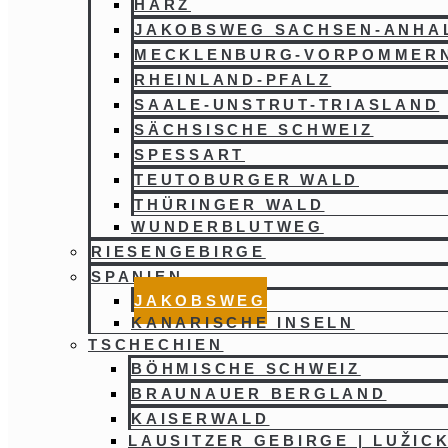
HARZ
JAKOBSWEG SACHSEN-ANHA
MECKLENBURG-VORPOMMER
RHEINLAND-PFALZ
SAALE-UNSTRUT-TRIASLAND
SÄCHSISCHE SCHWEIZ
SPESSART
TEUTOBURGER WALD
THÜRINGER WALD
WUNDERBLUTWEG
RIESENGEBIRGE
SPANIEN
JAKOBSWEG
KANARISCHE INSELN
TSCHECHIEN
BÖHMISCHE SCHWEIZ
BRAUNAUER BERGLAND
KAISERWALD
LAUSITZER GEBIRGE | LUŽIC