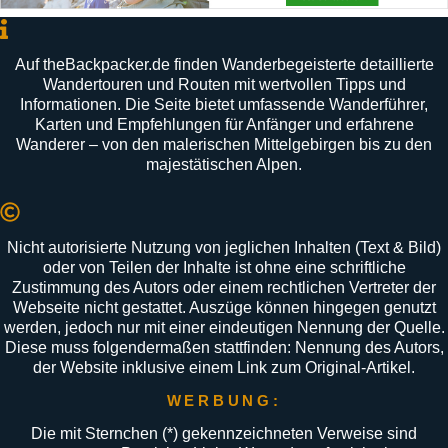
Auf
theBackpacker
.
de
finden
Wanderbegeisterte
detaillierte
Wandertouren
und
Routen
mit
wertvollen
Tipps
und
Informationen
.
Die
Seite
bietet
umfassende
Wanderführer
,
Karten
und
Empfehlungen
für
Anfänger
und
erfahrene
Wanderer –
von
den
malerischen
Mittelgebirgen
bis
zu
den
majestätischen
Alpen
.
Nicht autorisierte Nutzung von jeglichen Inhalten (Text & Bild)
oder von Teilen der Inhalte ist ohne eine schriftliche
Zustimmung des Autors oder einem rechtlichen Vertreter der
Webseite nicht gestattet. Auszüge können hingegen genutzt
werden, jedoch nur mit einer eindeutigen Nennung der Quelle.
Diese muss folgendermaßen stattfinden: Nennung des Autors,
der Website inklusive einem Link zum Original-Artikel.
WERBUNG:
Die mit Sternchen (
*
) gekennzeichneten Verweise sind