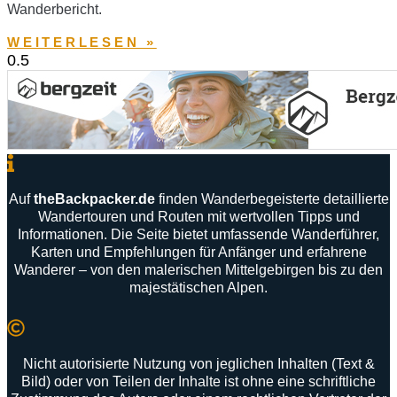
Wanderbericht.
WEITERLESEN »
Auf
theBackpacker
.
de
finden
Wanderbegeisterte
detaillierte
Wandertouren
und
Routen
mit
wertvollen
Tipps
und
Informationen
.
Die
Seite
bietet
umfassende
Wanderführer
,
Karten
und
Empfehlungen
für
Anfänger
und
erfahrene
Wanderer –
von
den
malerischen
Mittelgebirgen
bis
zu
den
majestätischen
Alpen
.
Nicht autorisierte Nutzung von jeglichen Inhalten (Text &
Bild) oder von Teilen der Inhalte ist ohne eine schriftliche