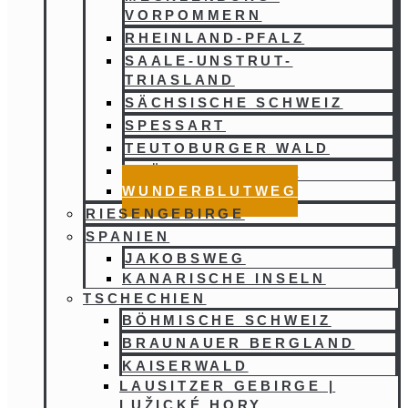
VORPOMMERN
RHEINLAND-PFALZ
SAALE-UNSTRUT-
TRIASLAND
SÄCHSISCHE SCHWEIZ
SPESSART
TEUTOBURGER WALD
THÜRINGER WALD
WUNDERBLUTWEG
RIESENGEBIRGE
SPANIEN
JAKOBSWEG
KANARISCHE INSELN
TSCHECHIEN
BÖHMISCHE SCHWEIZ
BRAUNAUER BERGLAND
KAISERWALD
LAUSITZER GEBIRGE |
LUŽICKÉ HORY