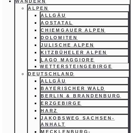
WANDERN
ALPEN
ALLGÄU
AOSTATAL
CHIEMGAUER ALPEN
DOLOMITEN
JULISCHE ALPEN
KITZBÜHELER ALPEN
LAGO MAGGIORE
WETTERSTEINGEBIRGE
DEUTSCHLAND
ALLGÄU
BAYERISCHER WALD
BERLIN & BRANDENBURG
ERZGEBIRGE
HARZ
JAKOBSWEG SACHSEN-
ANHALT
MECKLENBURG-