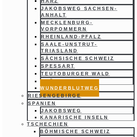
HARZ
JAKOBSWEG SACHSEN-
ANHALT
MECKLENBURG-
VORPOMMERN
RHEINLAND-PFALZ
SAALE-UNSTRUT-
TRIASLAND
SÄCHSISCHE SCHWEIZ
SPESSART
TEUTOBURGER WALD
THÜRINGER WALD
WUNDERBLUTWEG
RIESENGEBIRGE
SPANIEN
JAKOBSWEG
KANARISCHE INSELN
TSCHECHIEN
BÖHMISCHE SCHWEIZ