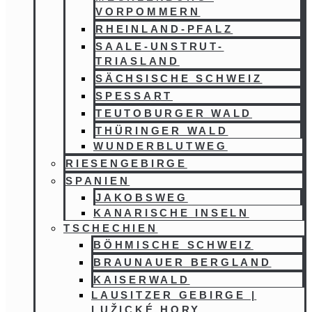
VORPOMMERN
RHEINLAND-PFALZ
SAALE-UNSTRUT-
TRIASLAND
SÄCHSISCHE SCHWEIZ
SPESSART
TEUTOBURGER WALD
THÜRINGER WALD
WUNDERBLUTWEG
RIESENGEBIRGE
SPANIEN
JAKOBSWEG
KANARISCHE INSELN
TSCHECHIEN
BÖHMISCHE SCHWEIZ
BRAUNAUER BERGLAND
KAISERWALD
LAUSITZER GEBIRGE |
LUŽICKÉ HORY