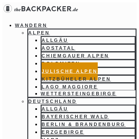
Zum
Inhalt
springen
WANDERN
ALPEN
ALLGÄU
AOSTATAL
CHIEMGAUER ALPEN
DOLOMITEN
JULISCHE ALPEN
KITZBÜHELER ALPEN
LAGO MAGGIORE
WETTERSTEINGEBIRGE
DEUTSCHLAND
ALLGÄU
BAYERISCHER WALD
BERLIN & BRANDENBURG
ERZGEBIRGE