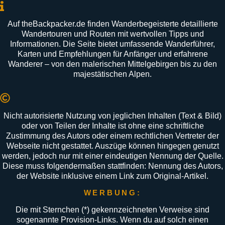
Auf
theBackpacker
.
de
finden
Wanderbegeisterte
detaillierte
Wandertouren
und
Routen
mit
wertvollen
Tipps
und
Informationen
.
Die
Seite
bietet
umfassende
Wanderführer
,
Karten
und
Empfehlungen
für
Anfänger
und
erfahrene
Wanderer –
von
den
malerischen
Mittelgebirgen
bis
zu
den
majestätischen
Alpen
.
Nicht autorisierte Nutzung von jeglichen Inhalten (Text & Bild)
oder von Teilen der Inhalte ist ohne eine schriftliche
Zustimmung des Autors oder einem rechtlichen Vertreter der
Webseite nicht gestattet. Auszüge können hingegen genutzt
werden, jedoch nur mit einer eindeutigen Nennung der Quelle.
Diese muss folgendermaßen stattfinden: Nennung des Autors,
der Website inklusive einem Link zum Original-Artikel.
WERBUNG:
Die mit Sternchen (
*
) gekennzeichneten Verweise sind
sogenannte Provision-Links. Wenn du auf solch einen