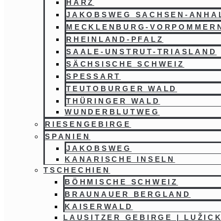
HARZ
JAKOBSWEG SACHSEN-ANHA
MECKLENBURG-VORPOMMER
RHEINLAND-PFALZ
SAALE-UNSTRUT-TRIASLAND
SÄCHSISCHE SCHWEIZ
SPESSART
TEUTOBURGER WALD
THÜRINGER WALD
WUNDERBLUTWEG
RIESENGEBIRGE
SPANIEN
JAKOBSWEG
KANARISCHE INSELN
TSCHECHIEN
BÖHMISCHE SCHWEIZ
BRAUNAUER BERGLAND
KAISERWALD
LAUSITZER GEBIRGE | LUŽIC