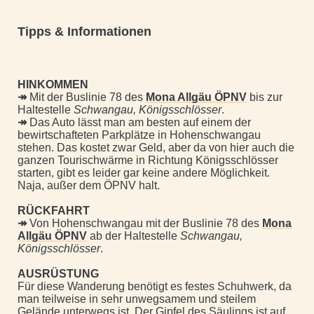
Tipps & Informationen
HINKOMMEN
↠
Mit der Buslinie 78 des
Mona Allgäu ÖPNV
bis zur
Haltestelle
Schwangau, Königsschlösser
.
↠
Das Auto lässt man am besten auf einem der
bewirtschafteten Parkplätze in Hohenschwangau
stehen. Das kostet zwar Geld, aber da von hier auch die
ganzen Tourischwärme in Richtung Königsschlösser
starten, gibt es leider gar keine andere Möglichkeit.
Naja, außer dem ÖPNV halt.
RÜCKFAHRT
↠
Von Hohenschwangau mit der Buslinie 78 des
Mona
Allgäu ÖPNV
ab der Haltestelle
Schwangau,
Königsschlösser
.
AUSRÜSTUNG
Für diese Wanderung benötigt es festes Schuhwerk, da
man teilweise in sehr unwegsamem und steilem
Gelände unterwegs ist. Der Gipfel des Säulings ist auf