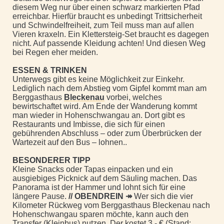
diesem Weg nur über einen schwarz markierten Pfad
erreichbar. Hierfür braucht es unbedingt Trittsicherheit
und Schwindelfreiheit, zum Teil muss man auf allen
Vieren kraxeln. Ein Klettersteig-Set braucht es dagegen
nicht. Auf passende Kleidung achten! Und diesen Weg
bei Regen eher meiden.
ESSEN & TRINKEN
Unterwegs gibt es keine Möglichkeit zur Einkehr.
Lediglich nach dem Abstieg vom Gipfel kommt man am
Berggasthaus
Bleckenau
vorbei, welches
bewirtschaftet wird. Am Ende der Wanderung kommt
man wieder in Hohenschwangau an. Dort gibt es
Restaurants und Imbisse, die sich für einen
gebührenden Abschluss – oder zum Überbrücken der
Wartezeit auf den Bus – lohnen..
BESONDERER TIPP
Kleine Snacks oder Tapas einpacken und ein
ausgiebiges Picknick auf dem Säuling machen. Das
Panorama ist der Hammer und lohnt sich für eine
längere Pause.
// OBENDREIN
↠
Wer sich die vier
Kilometer Rückweg vom Berggasthaus Bleckenau nach
Hohenschwangau sparen möchte, kann auch den
Transfer (Kleinbus) nutzen. Der kostet 3,- € (Stand: