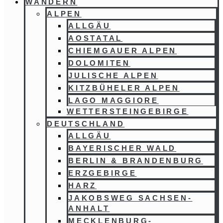
WANDERN
ALPEN
ALLGÄU
AOSTATAL
CHIEMGAUER ALPEN
DOLOMITEN
JULISCHE ALPEN
KITZBÜHELER ALPEN
LAGO MAGGIORE
WETTERSTEINGEBIRGE
DEUTSCHLAND
ALLGÄU
BAYERISCHER WALD
BERLIN & BRANDENBURG
ERZGEBIRGE
HARZ
JAKOBSWEG SACHSEN-
ANHALT
MECKLENBURG-