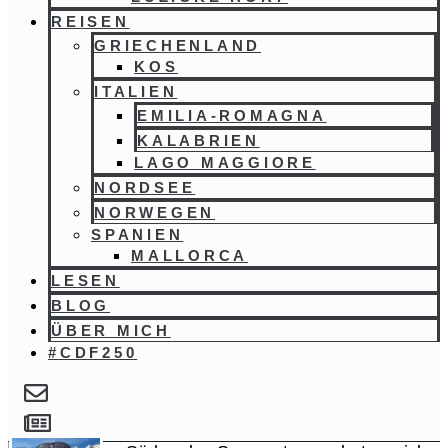
REISEN
GRIECHENLAND
KOS
ITALIEN
EMILIA-ROMAGNA
KALABRIEN
LAGO MAGGIORE
NORDSEE
NORWEGEN
SPANIEN
MALLORCA
LESEN
BLOG
ÜBER MICH
#CDF250