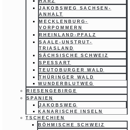
HARZ
JAKOBSWEG SACHSEN-
ANHALT
MECKLENBURG-
VORPOMMERN
RHEINLAND-PFALZ
SAALE-UNSTRUT-
TRIASLAND
SÄCHSISCHE SCHWEIZ
SPESSART
TEUTOBURGER WALD
THÜRINGER WALD
WUNDERBLUTWEG
RIESENGEBIRGE
SPANIEN
JAKOBSWEG
KANARISCHE INSELN
TSCHECHIEN
BÖHMISCHE SCHWEIZ