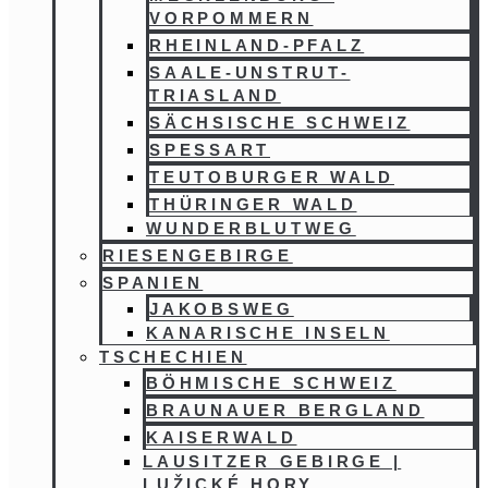
VORPOMMERN
RHEINLAND-PFALZ
SAALE-UNSTRUT-
TRIASLAND
SÄCHSISCHE SCHWEIZ
SPESSART
TEUTOBURGER WALD
THÜRINGER WALD
WUNDERBLUTWEG
RIESENGEBIRGE
SPANIEN
JAKOBSWEG
KANARISCHE INSELN
TSCHECHIEN
BÖHMISCHE SCHWEIZ
BRAUNAUER BERGLAND
KAISERWALD
LAUSITZER GEBIRGE |
LUŽICKÉ HORY