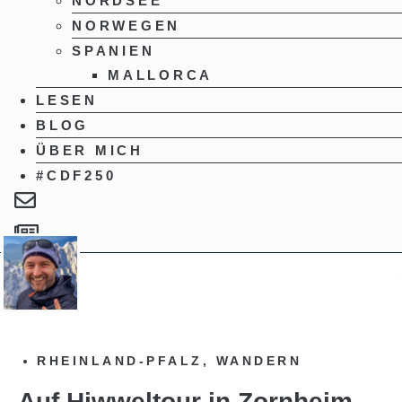
NORDSEE
NORWEGEN
SPANIEN
MALLORCA
LESEN
BLOG
ÜBER MICH
#CDF250
RHEINLAND-PFALZ
,
WANDERN
Auf Hiwweltour in Zornheim —