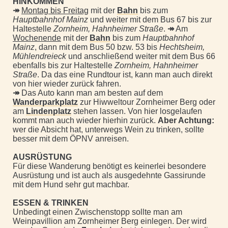
HINKOMMEN
↠
Montag bis Freitag
mit der
Bahn
bis zum
Hauptbahnhof Mainz
und weiter mit dem Bus 67 bis zur
Haltestelle
Zornheim, Hahnheimer Straße
.
↠
Am
Wochenende
mit der
Bahn
bis zum
Hauptbahnhof
Mainz
, dann mit dem Bus 50 bzw. 53 bis
Hechtsheim,
Mühlendreieck
und anschließend weiter mit dem Bus 66
ebenfalls bis zur Haltestelle
Zornheim, Hahnheimer
Straße
. Da das eine Rundtour ist, kann man auch direkt
von hier wieder zurück fahren.
↠
Das Auto kann man am besten auf dem
Wanderparkplatz
zur Hiwweltour Zornheimer Berg oder
am
Lindenplatz
stehen lassen. Von hier losgelaufen
kommt man auch wieder hierhin zurück.
Aber Achtung:
wer die Absicht hat, unterwegs Wein zu trinken, sollte
besser mit dem ÖPNV anreisen.
AUSRÜSTUNG
Für diese Wanderung benötigt es keinerlei besondere
Ausrüstung und ist auch als ausgedehnte Gassirunde
mit dem Hund sehr gut machbar.
ESSEN & TRINKEN
Unbedingt einen Zwischenstopp sollte man am
Weinpavillion am Zornheimer Berg einlegen. Der wird