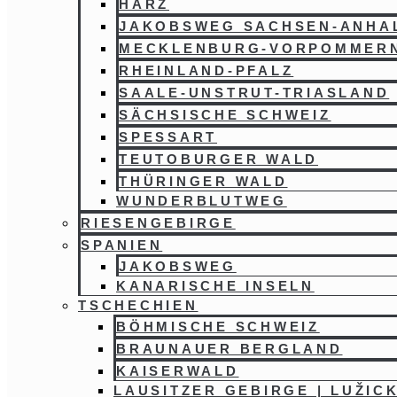
HARZ
JAKOBSWEG SACHSEN-ANHA
MECKLENBURG-VORPOMMER
RHEINLAND-PFALZ
SAALE-UNSTRUT-TRIASLAND
SÄCHSISCHE SCHWEIZ
SPESSART
TEUTOBURGER WALD
THÜRINGER WALD
WUNDERBLUTWEG
RIESENGEBIRGE
SPANIEN
JAKOBSWEG
KANARISCHE INSELN
TSCHECHIEN
BÖHMISCHE SCHWEIZ
BRAUNAUER BERGLAND
KAISERWALD
LAUSITZER GEBIRGE | LUŽIC