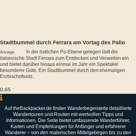
Stadtbummel durch Ferrara am Vortag des Palio
In der östlichen Po-Ebene gelegen lädt die
Anzeige
italienische Stadt Ferrara zum Entdecken und Verweilen ein
und bietet darüber hinaus einmal im Jahr ein Spektakel
besonderer Güte. Ein Stadtbummel durch den ehemaligen
Erzbischofssitz.
Auf
theBackpacker
.
de
finden
Wanderbegeisterte
detaillierte
Wandertouren
und
Routen
mit
wertvollen
Tipps
und
Informationen
.
Die
Seite
bietet
umfassende
Wanderführer
,
Karten
und
Empfehlungen
für
Anfänger
und
erfahrene
Wanderer –
von
den
malerischen
Mittelgebirgen
bis
zu
den