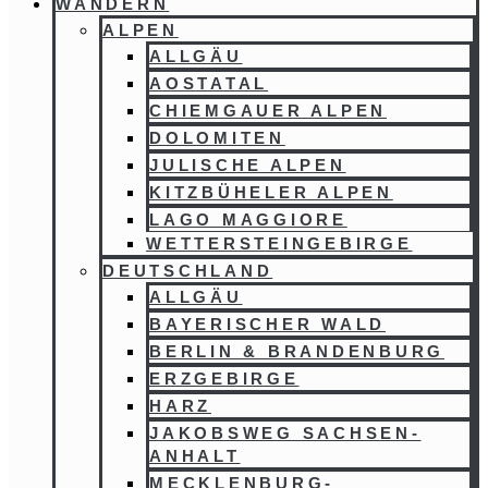
WANDERN
ALPEN
ALLGÄU
AOSTATAL
CHIEMGAUER ALPEN
DOLOMITEN
JULISCHE ALPEN
KITZBÜHELER ALPEN
LAGO MAGGIORE
WETTERSTEINGEBIRGE
DEUTSCHLAND
ALLGÄU
BAYERISCHER WALD
BERLIN & BRANDENBURG
ERZGEBIRGE
HARZ
JAKOBSWEG SACHSEN-
ANHALT
MECKLENBURG-