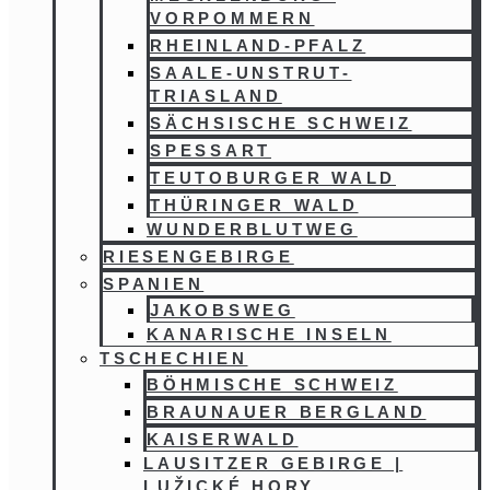
VORPOMMERN
RHEINLAND-PFALZ
SAALE-UNSTRUT-
TRIASLAND
SÄCHSISCHE SCHWEIZ
SPESSART
TEUTOBURGER WALD
THÜRINGER WALD
WUNDERBLUTWEG
RIESENGEBIRGE
SPANIEN
JAKOBSWEG
KANARISCHE INSELN
TSCHECHIEN
BÖHMISCHE SCHWEIZ
BRAUNAUER BERGLAND
KAISERWALD
LAUSITZER GEBIRGE |
LUŽICKÉ HORY