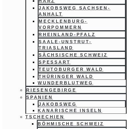
HARZ
JAKOBSWEG SACHSEN-
ANHALT
MECKLENBURG-
VORPOMMERN
RHEINLAND-PFALZ
SAALE-UNSTRUT-
TRIASLAND
SÄCHSISCHE SCHWEIZ
SPESSART
TEUTOBURGER WALD
THÜRINGER WALD
WUNDERBLUTWEG
RIESENGEBIRGE
SPANIEN
JAKOBSWEG
KANARISCHE INSELN
TSCHECHIEN
BÖHMISCHE SCHWEIZ