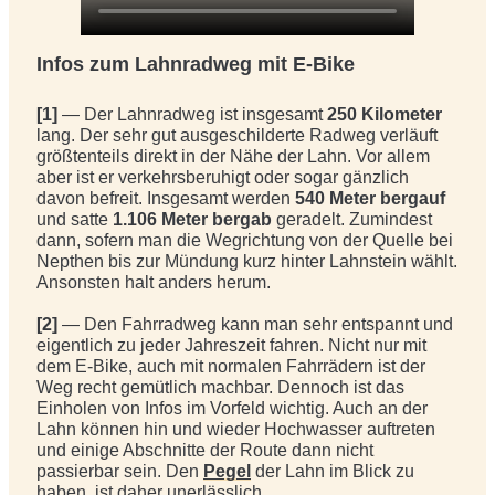
Infos zum Lahnradweg mit E-Bike
[1]
— Der Lahnradweg ist insgesamt
250 Kilometer
lang. Der sehr gut ausgeschilderte Radweg verläuft
größtenteils direkt in der Nähe der Lahn. Vor allem
aber ist er verkehrsberuhigt oder sogar gänzlich
davon befreit. Insgesamt werden
540 Meter bergauf
und satte
1.106 Meter bergab
geradelt. Zumindest
dann, sofern man die Wegrichtung von der Quelle bei
Nepthen bis zur Mündung kurz hinter Lahnstein wählt.
Ansonsten halt anders herum.
[2]
— Den Fahrradweg kann man sehr entspannt und
eigentlich zu jeder Jahreszeit fahren. Nicht nur mit
dem E-Bike, auch mit normalen Fahrrädern ist der
Weg recht gemütlich machbar. Dennoch ist das
Einholen von Infos im Vorfeld wichtig. Auch an der
Lahn können hin und wieder Hochwasser auftreten
und einige Abschnitte der Route dann nicht
passierbar sein. Den
Pegel
der Lahn im Blick zu
haben, ist daher unerlässlich.