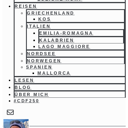
REISEN
GRIECHENLAND
KOS
ITALIEN
EMILIA-ROMAGNA
KALABRIEN
LAGO MAGGIORE
NORDSEE
NORWEGEN
SPANIEN
MALLORCA
LESEN
BLOG
ÜBER MICH
#CDF250