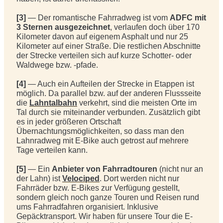
[3]
— Der romantische Fahrradweg ist vom
ADFC mit
3 Sternen ausgezeichnet
, verlaufen doch über 170
Kilometer davon auf eigenem Asphalt und nur 25
Kilometer auf einer Straße. Die restlichen Abschnitte
der Strecke verteilen sich auf kurze Schotter- oder
Waldwege bzw. -pfade.
[4]
— Auch ein Aufteilen der Strecke in Etappen ist
möglich. Da parallel bzw. auf der anderen Flussseite
die
Lahntalbahn
verkehrt, sind die meisten Orte im
Tal durch sie miteinander verbunden. Zusätzlich gibt
es in jeder größeren Ortschaft
Übernachtungsmöglichkeiten, so dass man den
Lahnradweg mit E-Bike auch getrost auf mehrere
Tage verteilen kann.
[5]
— Ein
Anbieter von Fahrradtouren
(nicht nur an
der Lahn) ist
Velociped
. Dort werden nicht nur
Fahrräder bzw. E-Bikes zur Verfügung gestellt,
sondern gleich noch ganze Touren und Reisen rund
ums Fahrradfahren organisiert. Inklusive
Gepäcktransport. Wir haben für unsere Tour die E-