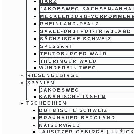
HARZ
JAKOBSWEG SACHSEN-ANHA
MECKLENBURG-VORPOMMER
RHEINLAND-PFALZ
SAALE-UNSTRUT-TRIASLAND
SÄCHSISCHE SCHWEIZ
SPESSART
TEUTOBURGER WALD
THÜRINGER WALD
WUNDERBLUTWEG
RIESENGEBIRGE
SPANIEN
JAKOBSWEG
KANARISCHE INSELN
TSCHECHIEN
BÖHMISCHE SCHWEIZ
BRAUNAUER BERGLAND
KAISERWALD
LAUSITZER GEBIRGE | LUŽIC