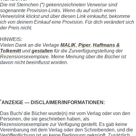
Die mit Sternchen (
*
) gekennzeichneten Verweise sind
sogenannte Provision-Links. Wenn du auf solch einen
Verweislink klickst und über diesen Link einkaufst, bekomme
ich von deinem Einkauf eine Provision. Für dich verändert sich
der Preis nicht.
HINWEIS:
Vielen Dank an die Verlage
MALIK
,
Piper
,
Haffmans &
Tolkemitt
und
gestalten
für die Zur­ver­fü­gung­stel­lung der
Rezensionsexemplare. Meine Meinung über die Bücher ist
davon nicht beeinflusst worden.
*
ANZEIGE — DISCLAIMER/INFORMATIONEN:
Das Buch/ die Bücher wurde(n) mir vom Verlag oder von den
Personen, die sie geschrieben haben, als
Rezensionsexemplare zur Verfügung gestellt. Es gab keine
Vereinbarung mit dem Verlag oder den Schreibenden, und die
Veröffentlichung ist an keine Bedingung geknüpft. Zusätzlich