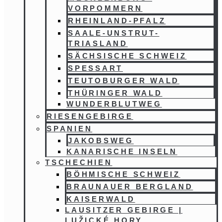
VORPOMMERN
RHEINLAND-PFALZ
SAALE-UNSTRUT-
TRIASLAND
SÄCHSISCHE SCHWEIZ
SPESSART
TEUTOBURGER WALD
THÜRINGER WALD
WUNDERBLUTWEG
RIESENGEBIRGE
SPANIEN
JAKOBSWEG
KANARISCHE INSELN
TSCHECHIEN
BÖHMISCHE SCHWEIZ
BRAUNAUER BERGLAND
KAISERWALD
LAUSITZER GEBIRGE |
LUŽICKÉ HORY