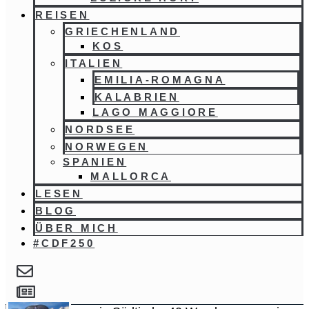
REISEN
GRIECHENLAND
KOS
ITALIEN
EMILIA-ROMAGNA
KALABRIEN
LAGO MAGGIORE
NORDSEE
NORWEGEN
SPANIEN
MALLORCA
LESEN
BLOG
ÜBER MICH
#CDF250