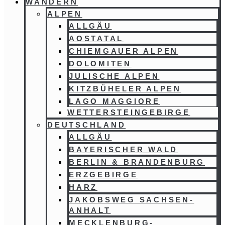
WANDERN
ALPEN
ALLGÄU
AOSTATAL
CHIEMGAUER ALPEN
DOLOMITEN
JULISCHE ALPEN
KITZBÜHELER ALPEN
LAGO MAGGIORE
WETTERSTEINGEBIRGE
DEUTSCHLAND
ALLGÄU
BAYERISCHER WALD
BERLIN & BRANDENBURG
ERZGEBIRGE
HARZ
JAKOBSWEG SACHSEN-
ANHALT
MECKLENBURG-