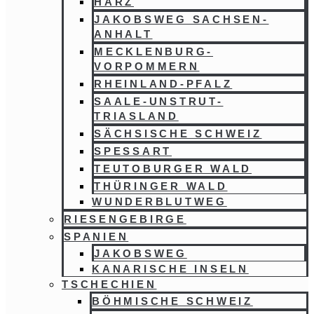
HARZ
JAKOBSWEG SACHSEN-
ANHALT
MECKLENBURG-
VORPOMMERN
RHEINLAND-PFALZ
SAALE-UNSTRUT-
TRIASLAND
SÄCHSISCHE SCHWEIZ
SPESSART
TEUTOBURGER WALD
THÜRINGER WALD
WUNDERBLUTWEG
RIESENGEBIRGE
SPANIEN
JAKOBSWEG
KANARISCHE INSELN
TSCHECHIEN
BÖHMISCHE SCHWEIZ