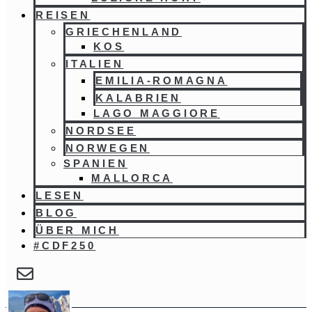
REISEN
GRIECHENLAND
KOS
ITALIEN
EMILIA-ROMAGNA
KALABRIEN
LAGO MAGGIORE
NORDSEE
NORWEGEN
SPANIEN
MALLORCA
LESEN
BLOG
ÜBER MICH
#CDF250