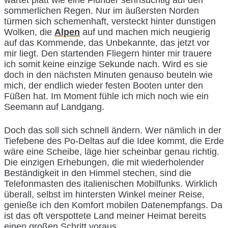
wartet platt wie eine Flunder sehnsüchtig auf den
sommerlichen Regen. Nur im äußersten Norden
türmen sich schemenhaft, versteckt hinter dunstigen
Wolken, die
Alpen
auf und machen mich neugierig
auf das Kommende, das Unbekannte, das jetzt vor
mir liegt. Den startenden Fliegern hinter mir trauere
ich somit keine einzige Sekunde nach. Wird es sie
doch in den nächsten Minuten genauso beuteln wie
mich, der endlich wieder festen Booten unter den
Füßen hat. Im Moment fühle ich mich noch wie ein
Seemann auf Landgang.
Doch das soll sich schnell ändern. Wer nämlich in der
Tiefebene des Po-Deltas auf die Idee kommt, die Erde
wäre eine Scheibe, läge hier scheinbar genau richtig.
Die einzigen Erhebungen, die mit wiederholender
Beständigkeit in den Himmel stechen, sind die
Telefonmasten des italienischen Mobilfunks. Wirklich
überall, selbst im hintersten Winkel meiner Reise,
genieße ich den Komfort mobilen Datenempfangs. Da
ist das oft verspottete Land meiner Heimat bereits
einen großen Schritt voraus.