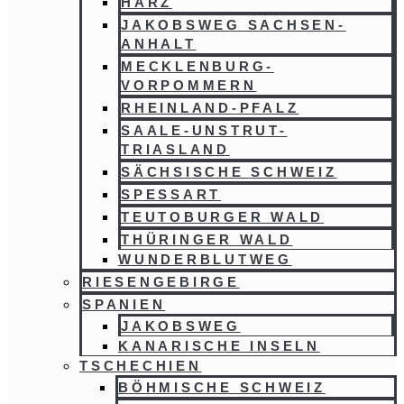
HARZ
JAKOBSWEG SACHSEN-
ANHALT
MECKLENBURG-
VORPOMMERN
RHEINLAND-PFALZ
SAALE-UNSTRUT-
TRIASLAND
SÄCHSISCHE SCHWEIZ
SPESSART
TEUTOBURGER WALD
THÜRINGER WALD
WUNDERBLUTWEG
RIESENGEBIRGE
SPANIEN
JAKOBSWEG
KANARISCHE INSELN
TSCHECHIEN
BÖHMISCHE SCHWEIZ