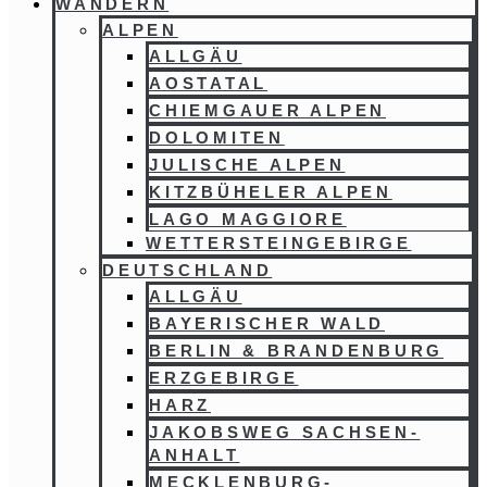
WANDERN
ALPEN
ALLGÄU
AOSTATAL
CHIEMGAUER ALPEN
DOLOMITEN
JULISCHE ALPEN
KITZBÜHELER ALPEN
LAGO MAGGIORE
WETTERSTEINGEBIRGE
DEUTSCHLAND
ALLGÄU
BAYERISCHER WALD
BERLIN & BRANDENBURG
ERZGEBIRGE
HARZ
JAKOBSWEG SACHSEN-
ANHALT
MECKLENBURG-