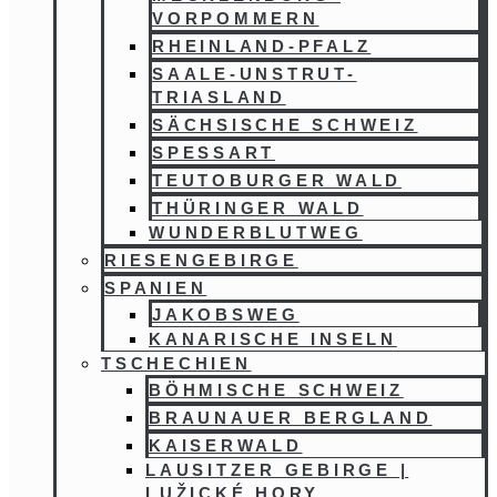
VORPOMMERN
RHEINLAND-PFALZ
SAALE-UNSTRUT-
TRIASLAND
SÄCHSISCHE SCHWEIZ
SPESSART
TEUTOBURGER WALD
THÜRINGER WALD
WUNDERBLUTWEG
RIESENGEBIRGE
SPANIEN
JAKOBSWEG
KANARISCHE INSELN
TSCHECHIEN
BÖHMISCHE SCHWEIZ
BRAUNAUER BERGLAND
KAISERWALD
LAUSITZER GEBIRGE |
LUŽICKÉ HORY