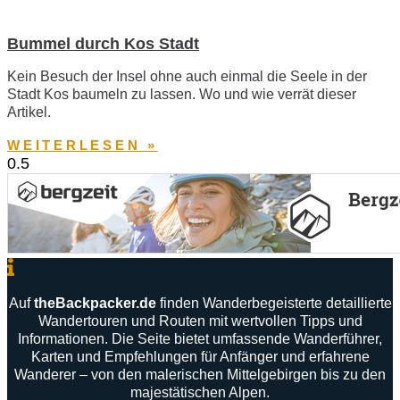
Bummel durch Kos Stadt
Kein Besuch der Insel ohne auch einmal die Seele in der
Stadt Kos baumeln zu lassen. Wo und wie verrät dieser
Artikel.
WEITERLESEN »
Auf
theBackpacker
.
de
finden
Wanderbegeisterte
detaillierte
Wandertouren
und
Routen
mit
wertvollen
Tipps
und
Informationen
.
Die
Seite
bietet
umfassende
Wanderführer
,
Karten
und
Empfehlungen
für
Anfänger
und
erfahrene
Wanderer –
von
den
malerischen
Mittelgebirgen
bis
zu
den
majestätischen
Alpen
.