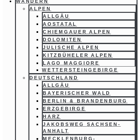
WANDERN
ALPEN
ALLGÄU
AOSTATAL
CHIEMGAUER ALPEN
DOLOMITEN
JULISCHE ALPEN
KITZBÜHELER ALPEN
LAGO MAGGIORE
WETTERSTEINGEBIRGE
DEUTSCHLAND
ALLGÄU
BAYERISCHER WALD
BERLIN & BRANDENBURG
ERZGEBIRGE
HARZ
JAKOBSWEG SACHSEN-
ANHALT
MECKLENBURG-