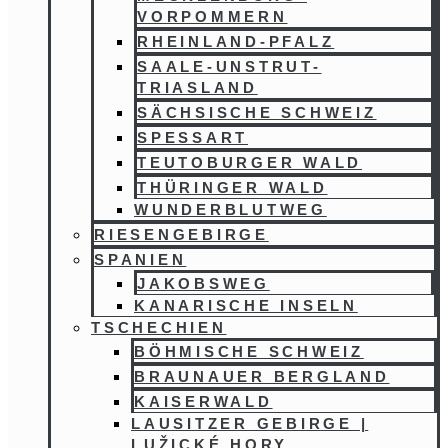
VORPOMMERN
RHEINLAND-PFALZ
SAALE-UNSTRUT-
TRIASLAND
SÄCHSISCHE SCHWEIZ
SPESSART
TEUTOBURGER WALD
THÜRINGER WALD
WUNDERBLUTWEG
RIESENGEBIRGE
SPANIEN
JAKOBSWEG
KANARISCHE INSELN
TSCHECHIEN
BÖHMISCHE SCHWEIZ
BRAUNAUER BERGLAND
KAISERWALD
LAUSITZER GEBIRGE |
LUŽICKÉ HORY