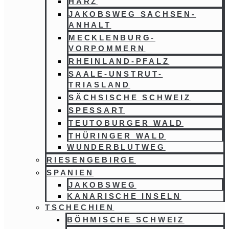
HARZ
JAKOBSWEG SACHSEN-
ANHALT
MECKLENBURG-
VORPOMMERN
RHEINLAND-PFALZ
SAALE-UNSTRUT-
TRIASLAND
SÄCHSISCHE SCHWEIZ
SPESSART
TEUTOBURGER WALD
THÜRINGER WALD
WUNDERBLUTWEG
RIESENGEBIRGE
SPANIEN
JAKOBSWEG
KANARISCHE INSELN
TSCHECHIEN
BÖHMISCHE SCHWEIZ