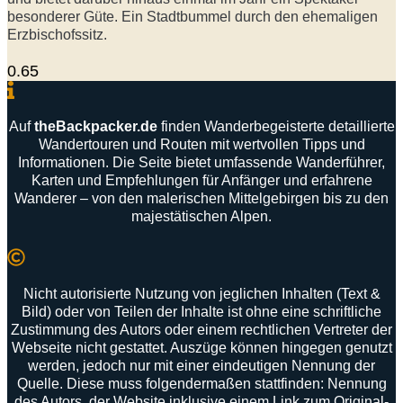
besonderer Güte. Ein Stadtbummel durch den ehemaligen
Erzbischofssitz.
Auf
theBackpacker
.
de
finden
Wanderbegeisterte
detaillierte
Wandertouren
und
Routen
mit
wertvollen
Tipps
und
Informationen
.
Die
Seite
bietet
umfassende
Wanderführer
,
Karten
und
Empfehlungen
für
Anfänger
und
erfahrene
Wanderer –
von
den
malerischen
Mittelgebirgen
bis
zu
den
majestätischen
Alpen
.
Nicht autorisierte Nutzung von jeglichen Inhalten (Text &
Bild) oder von Teilen der Inhalte ist ohne eine schriftliche
Zustimmung des Autors oder einem rechtlichen Vertreter der
Webseite nicht gestattet. Auszüge können hingegen genutzt
werden, jedoch nur mit einer eindeutigen Nennung der
Quelle. Diese muss folgendermaßen stattfinden: Nennung
des Autors, der Website inklusive einem Link zum Original-