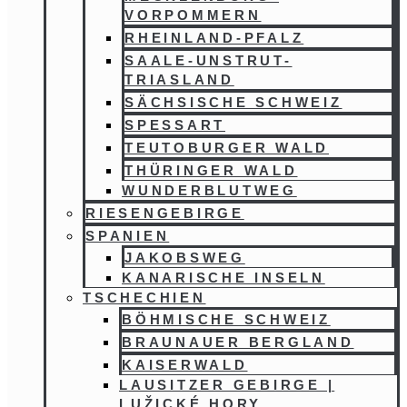
VORPOMMERN
RHEINLAND-PFALZ
SAALE-UNSTRUT-
TRIASLAND
SÄCHSISCHE SCHWEIZ
SPESSART
TEUTOBURGER WALD
THÜRINGER WALD
WUNDERBLUTWEG
RIESENGEBIRGE
SPANIEN
JAKOBSWEG
KANARISCHE INSELN
TSCHECHIEN
BÖHMISCHE SCHWEIZ
BRAUNAUER BERGLAND
KAISERWALD
LAUSITZER GEBIRGE |
LUŽICKÉ HORY