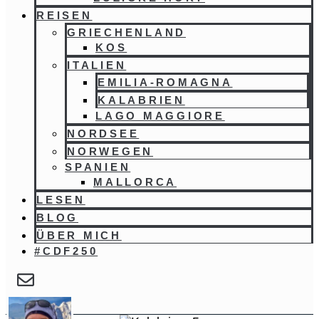
REISEN
GRIECHENLAND
KOS
ITALIEN
EMILIA-ROMAGNA
KALABRIEN
LAGO MAGGIORE
NORDSEE
NORWEGEN
SPANIEN
MALLORCA
LESEN
BLOG
ÜBER MICH
#CDF250