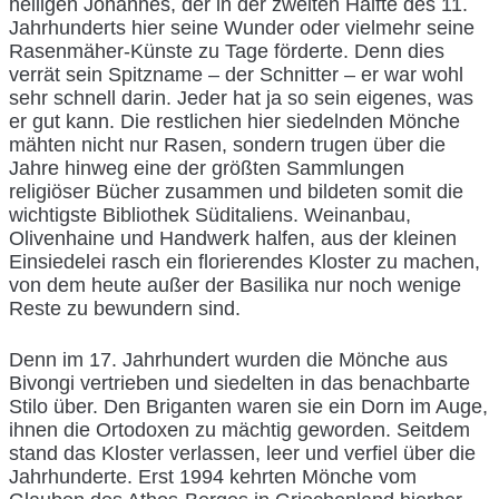
heiligen Johannes, der in der zweiten Hälfte des 11.
Jahrhunderts hier seine Wunder oder vielmehr seine
Rasenmäher-Künste zu Tage förderte. Denn dies
verrät sein Spitzname – der Schnitter – er war wohl
sehr schnell darin. Jeder hat ja so sein eigenes, was
er gut kann. Die restlichen hier siedelnden Mönche
mähten nicht nur Rasen, sondern trugen über die
Jahre hinweg eine der größten Sammlungen
religiöser Bücher zusammen und bildeten somit die
wichtigste Bibliothek Süditaliens. Weinanbau,
Olivenhaine und Handwerk halfen, aus der kleinen
Einsiedelei rasch ein florierendes Kloster zu machen,
von dem heute außer der Basilika nur noch wenige
Reste zu bewundern sind.
Denn im 17. Jahrhundert wurden die Mönche aus
Bivongi vertrieben und siedelten in das benachbarte
Stilo über. Den Briganten waren sie ein Dorn im Auge,
ihnen die Ortodoxen zu mächtig geworden. Seitdem
stand das Kloster verlassen, leer und verfiel über die
Jahrhunderte. Erst 1994 kehrten Mönche vom