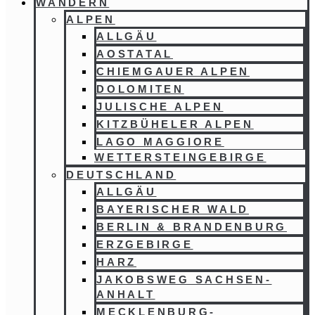
WANDERN
ALPEN
ALLGÄU
AOSTATAL
CHIEMGAUER ALPEN
DOLOMITEN
JULISCHE ALPEN
KITZBÜHELER ALPEN
LAGO MAGGIORE
WETTERSTEINGEBIRGE
DEUTSCHLAND
ALLGÄU
BAYERISCHER WALD
BERLIN & BRANDENBURG
ERZGEBIRGE
HARZ
JAKOBSWEG SACHSEN-
ANHALT
MECKLENBURG-