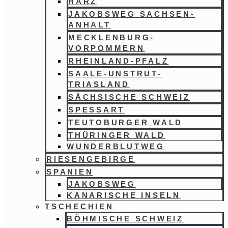
HARZ
JAKOBSWEG SACHSEN-
ANHALT
MECKLENBURG-
VORPOMMERN
RHEINLAND-PFALZ
SAALE-UNSTRUT-
TRIASLAND
SÄCHSISCHE SCHWEIZ
SPESSART
TEUTOBURGER WALD
THÜRINGER WALD
WUNDERBLUTWEG
RIESENGEBIRGE
SPANIEN
JAKOBSWEG
KANARISCHE INSELN
TSCHECHIEN
BÖHMISCHE SCHWEIZ