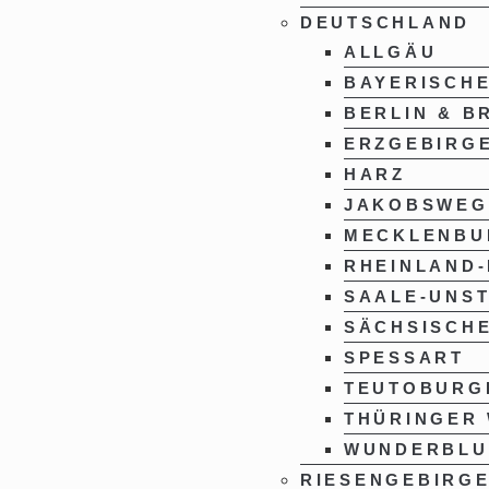
DEUTSCHLAND
ALLGÄU
BAYERISCH
BERLIN & 
ERZGEBIRG
HARZ
JAKOBSWEG
MECKLENBU
RHEINLAND-
SAALE-UNST
SÄCHSISCHE
SPESSART
TEUTOBURG
THÜRINGER
WUNDERBL
RIESENGEBIRG