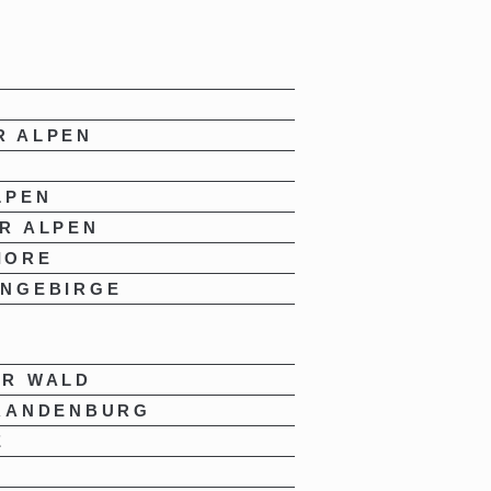
R ALPEN
LPEN
R ALPEN
IORE
INGEBIRGE
ER WALD
BRANDENBURG
E