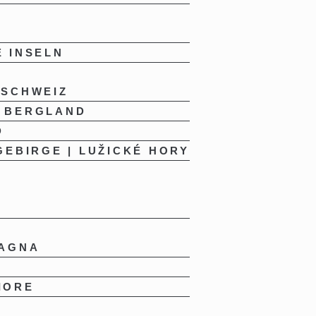
 INSELN
 SCHWEIZ
 BERGLAND
D
GEBIRGE | LUŽICKÉ HORY
MAGNA
IORE