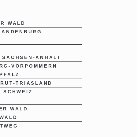
ER WALD
BRANDENBURG
E
 SACHSEN-ANHALT
RG-VORPOMMERN
PFALZ
RUT-TRIASLAND
 SCHWEIZ
ER WALD
 WALD
UTWEG
E