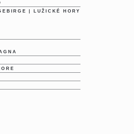
D
GEBIRGE | LUŽICKÉ HORY
MAGNA
IORE