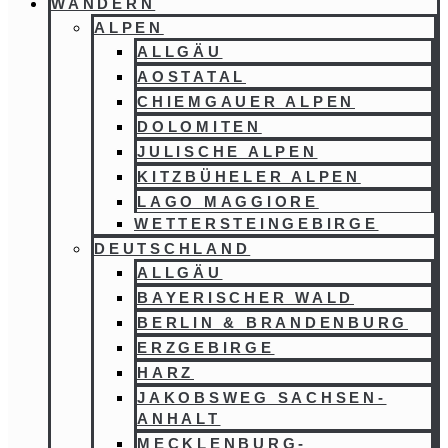
WANDERN
ALPEN
ALLGÄU
AOSTATAL
CHIEMGAUER ALPEN
DOLOMITEN
JULISCHE ALPEN
KITZBÜHELER ALPEN
LAGO MAGGIORE
WETTERSTEINGEBIRGE
DEUTSCHLAND
ALLGÄU
BAYERISCHER WALD
BERLIN & BRANDENBURG
ERZGEBIRGE
HARZ
JAKOBSWEG SACHSEN-
ANHALT
MECKLENBURG-