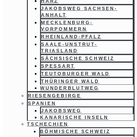
HARZ
JAKOBSWEG SACHSEN-
ANHALT
MECKLENBURG-
VORPOMMERN
RHEINLAND-PFALZ
SAALE-UNSTRUT-
TRIASLAND
SÄCHSISCHE SCHWEIZ
SPESSART
TEUTOBURGER WALD
THÜRINGER WALD
WUNDERBLUTWEG
RIESENGEBIRGE
SPANIEN
JAKOBSWEG
KANARISCHE INSELN
TSCHECHIEN
BÖHMISCHE SCHWEIZ