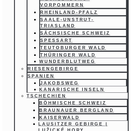
VORPOMMERN
RHEINLAND-PFALZ
SAALE-UNSTRUT-
TRIASLAND
SÄCHSISCHE SCHWEIZ
SPESSART
TEUTOBURGER WALD
THÜRINGER WALD
WUNDERBLUTWEG
RIESENGEBIRGE
SPANIEN
JAKOBSWEG
KANARISCHE INSELN
TSCHECHIEN
BÖHMISCHE SCHWEIZ
BRAUNAUER BERGLAND
KAISERWALD
LAUSITZER GEBIRGE |
LUŽICKÉ HORY