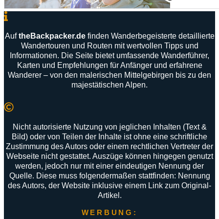
Auf
theBackpacker
.
de
finden
Wanderbegeisterte
detaillierte
Wandertouren
und
Routen
mit
wertvollen
Tipps
und
Informationen
.
Die
Seite
bietet
umfassende
Wanderführer
,
Karten
und
Empfehlungen
für
Anfänger
und
erfahrene
Wanderer –
von
den
malerischen
Mittelgebirgen
bis
zu
den
majestätischen
Alpen
.
Nicht autorisierte Nutzung von jeglichen Inhalten (Text &
Bild) oder von Teilen der Inhalte ist ohne eine schriftliche
Zustimmung des Autors oder einem rechtlichen Vertreter der
Webseite nicht gestattet. Auszüge können hingegen genutzt
werden, jedoch nur mit einer eindeutigen Nennung der
Quelle. Diese muss folgendermaßen stattfinden: Nennung
des Autors, der Website inklusive einem Link zum Original-
Artikel.
WERBUNG: