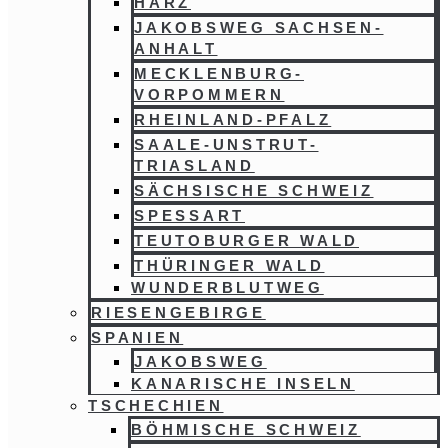
HARZ
JAKOBSWEG SACHSEN-
ANHALT
MECKLENBURG-
VORPOMMERN
RHEINLAND-PFALZ
SAALE-UNSTRUT-
TRIASLAND
SÄCHSISCHE SCHWEIZ
SPESSART
TEUTOBURGER WALD
THÜRINGER WALD
WUNDERBLUTWEG
RIESENGEBIRGE
SPANIEN
JAKOBSWEG
KANARISCHE INSELN
TSCHECHIEN
BÖHMISCHE SCHWEIZ