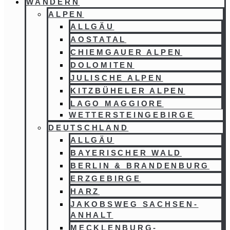
WANDERN
ALPEN
ALLGÄU
AOSTATAL
CHIEMGAUER ALPEN
DOLOMITEN
JULISCHE ALPEN
KITZBÜHELER ALPEN
LAGO MAGGIORE
WETTERSTEINGEBIRGE
DEUTSCHLAND
ALLGÄU
BAYERISCHER WALD
BERLIN & BRANDENBURG
ERZGEBIRGE
HARZ
JAKOBSWEG SACHSEN-
ANHALT
MECKLENBURG-