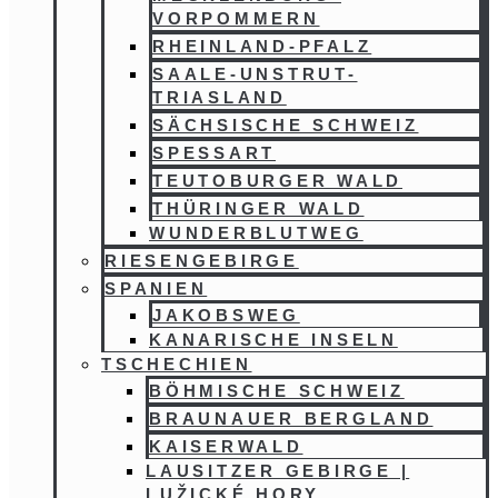
VORPOMMERN
RHEINLAND-PFALZ
SAALE-UNSTRUT-
TRIASLAND
SÄCHSISCHE SCHWEIZ
SPESSART
TEUTOBURGER WALD
THÜRINGER WALD
WUNDERBLUTWEG
RIESENGEBIRGE
SPANIEN
JAKOBSWEG
KANARISCHE INSELN
TSCHECHIEN
BÖHMISCHE SCHWEIZ
BRAUNAUER BERGLAND
KAISERWALD
LAUSITZER GEBIRGE |
LUŽICKÉ HORY