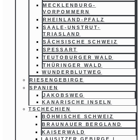
MECKLENBURG-
VORPOMMERN
RHEINLAND-PFALZ
SAALE-UNSTRUT-
TRIASLAND
SÄCHSISCHE SCHWEIZ
SPESSART
TEUTOBURGER WALD
THÜRINGER WALD
WUNDERBLUTWEG
RIESENGEBIRGE
SPANIEN
JAKOBSWEG
KANARISCHE INSELN
TSCHECHIEN
BÖHMISCHE SCHWEIZ
BRAUNAUER BERGLAND
KAISERWALD
LAUSITZER GEBIRGE |