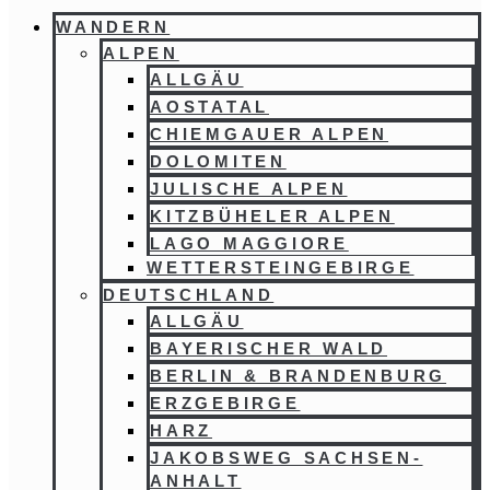
WANDERN
ALPEN
ALLGÄU
AOSTATAL
CHIEMGAUER ALPEN
DOLOMITEN
JULISCHE ALPEN
KITZBÜHELER ALPEN
LAGO MAGGIORE
WETTERSTEINGEBIRGE
DEUTSCHLAND
ALLGÄU
BAYERISCHER WALD
BERLIN & BRANDENBURG
ERZGEBIRGE
HARZ
JAKOBSWEG SACHSEN-
ANHALT