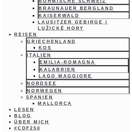
BÖHMISCHE SCHWEIZ
BRAUNAUER BERGLAND
KAISERWALD
LAUSITZER GEBIRGE |
LUŽICKÉ HORY
REISEN
GRIECHENLAND
KOS
ITALIEN
EMILIA-ROMAGNA
KALABRIEN
LAGO MAGGIORE
NORDSEE
NORWEGEN
SPANIEN
MALLORCA
LESEN
BLOG
ÜBER MICH
#CDF250