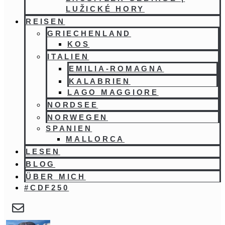
LUŽICKÉ HORY
REISEN
GRIECHENLAND
KOS
ITALIEN
EMILIA-ROMAGNA
KALABRIEN
LAGO MAGGIORE
NORDSEE
NORWEGEN
SPANIEN
MALLORCA
LESEN
BLOG
ÜBER MICH
#CDF250