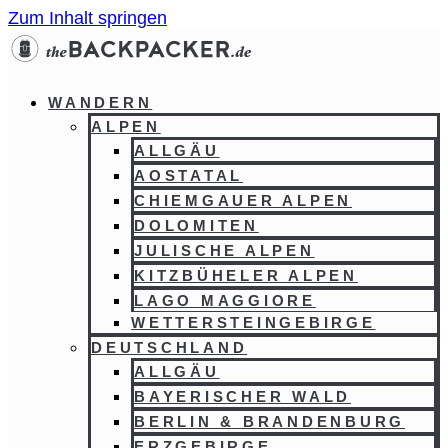
Zum Inhalt springen
WANDERN
ALPEN
ALLGÄU
AOSTATAL
CHIEMGAUER ALPEN
DOLOMITEN
JULISCHE ALPEN
KITZBÜHELER ALPEN
LAGO MAGGIORE
WETTERSTEINGEBIRGE
DEUTSCHLAND
ALLGÄU
BAYERISCHER WALD
BERLIN & BRANDENBURG
ERZGEBIRGE