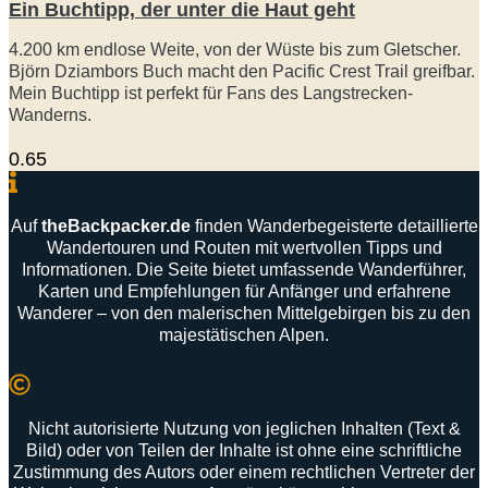
Ein Buchtipp, der unter die Haut geht
4.200 km endlose Weite, von der Wüste bis zum Gletscher.
Björn Dziambors Buch macht den Pacific Crest Trail greifbar.
Mein Buchtipp ist perfekt für Fans des Langstrecken-
Wanderns.
Auf
theBackpacker
.
de
finden
Wanderbegeisterte
detaillierte
Wandertouren
und
Routen
mit
wertvollen
Tipps
und
Informationen
.
Die
Seite
bietet
umfassende
Wanderführer
,
Karten
und
Empfehlungen
für
Anfänger
und
erfahrene
Wanderer –
von
den
malerischen
Mittelgebirgen
bis
zu
den
majestätischen
Alpen
.
Nicht autorisierte Nutzung von jeglichen Inhalten (Text &
Bild) oder von Teilen der Inhalte ist ohne eine schriftliche
Zustimmung des Autors oder einem rechtlichen Vertreter der