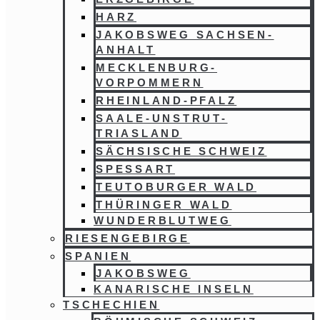
HARZ
JAKOBSWEG SACHSEN-
ANHALT
MECKLENBURG-
VORPOMMERN
RHEINLAND-PFALZ
SAALE-UNSTRUT-
TRIASLAND
SÄCHSISCHE SCHWEIZ
SPESSART
TEUTOBURGER WALD
THÜRINGER WALD
WUNDERBLUTWEG
RIESENGEBIRGE
SPANIEN
JAKOBSWEG
KANARISCHE INSELN
TSCHECHIEN