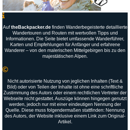
Auf
theBackpacker
.
de
finden
Wanderbegeisterte
detaillierte
Wandertouren
und
Routen
mit
wertvollen
Tipps
und
Informationen
.
Die
Seite
bietet
umfassende
Wanderführer
,
Karten
und
Empfehlungen
für
Anfänger
und
erfahrene
Wanderer –
von
den
malerischen
Mittelgebirgen
bis
zu
den
majestätischen
Alpen
.
Nicht autorisierte Nutzung von jeglichen Inhalten (Text &
Bild) oder von Teilen der Inhalte ist ohne eine schriftliche
Zustimmung des Autors oder einem rechtlichen Vertreter der
Webseite nicht gestattet. Auszüge können hingegen genutzt
werden, jedoch nur mit einer eindeutigen Nennung der
Quelle. Diese muss folgendermaßen stattfinden: Nennung
des Autors, der Website inklusive einem Link zum Original-
Artikel.