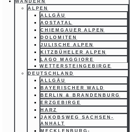
WANDERN
ALPEN
ALLGÄU
AOSTATAL
CHIEMGAUER ALPEN
DOLOMITEN
JULISCHE ALPEN
KITZBÜHELER ALPEN
LAGO MAGGIORE
WETTERSTEINGEBIRGE
DEUTSCHLAND
ALLGÄU
BAYERISCHER WALD
BERLIN & BRANDENBURG
ERZGEBIRGE
HARZ
JAKOBSWEG SACHSEN-
ANHALT
MECKLENBURG-