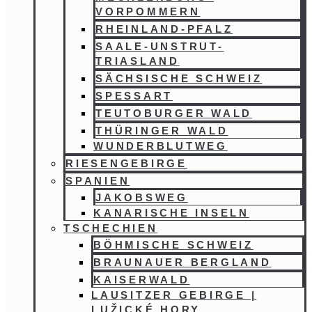
VORPOMMERN
RHEINLAND-PFALZ
SAALE-UNSTRUT-
TRIASLAND
SÄCHSISCHE SCHWEIZ
SPESSART
TEUTOBURGER WALD
THÜRINGER WALD
WUNDERBLUTWEG
RIESENGEBIRGE
SPANIEN
JAKOBSWEG
KANARISCHE INSELN
TSCHECHIEN
BÖHMISCHE SCHWEIZ
BRAUNAUER BERGLAND
KAISERWALD
LAUSITZER GEBIRGE |
LUŽICKÉ HORY