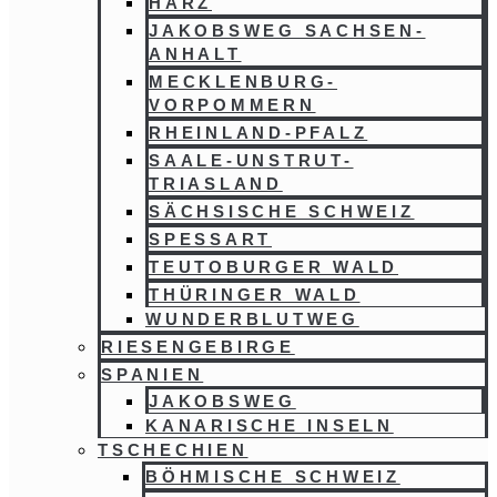
HARZ
JAKOBSWEG SACHSEN-
ANHALT
MECKLENBURG-
VORPOMMERN
RHEINLAND-PFALZ
SAALE-UNSTRUT-
TRIASLAND
SÄCHSISCHE SCHWEIZ
SPESSART
TEUTOBURGER WALD
THÜRINGER WALD
WUNDERBLUTWEG
RIESENGEBIRGE
SPANIEN
JAKOBSWEG
KANARISCHE INSELN
TSCHECHIEN
BÖHMISCHE SCHWEIZ