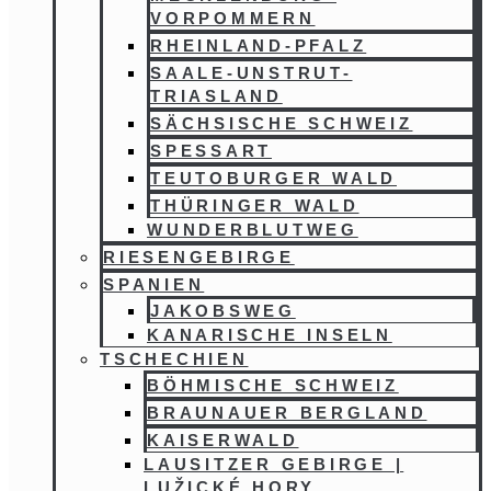
VORPOMMERN
RHEINLAND-PFALZ
SAALE-UNSTRUT-
TRIASLAND
SÄCHSISCHE SCHWEIZ
SPESSART
TEUTOBURGER WALD
THÜRINGER WALD
WUNDERBLUTWEG
RIESENGEBIRGE
SPANIEN
JAKOBSWEG
KANARISCHE INSELN
TSCHECHIEN
BÖHMISCHE SCHWEIZ
BRAUNAUER BERGLAND
KAISERWALD
LAUSITZER GEBIRGE |
LUŽICKÉ HORY