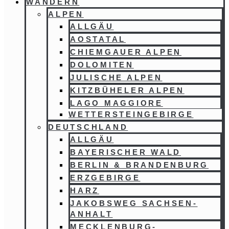
WANDERN
ALPEN
ALLGÄU
AOSTATAL
CHIEMGAUER ALPEN
DOLOMITEN
JULISCHE ALPEN
KITZBÜHELER ALPEN
LAGO MAGGIORE
WETTERSTEINGEBIRGE
DEUTSCHLAND
ALLGÄU
BAYERISCHER WALD
BERLIN & BRANDENBURG
ERZGEBIRGE
HARZ
JAKOBSWEG SACHSEN-
ANHALT
MECKLENBURG-