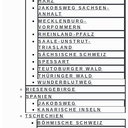
HARZ
JAKOBSWEG SACHSEN-
ANHALT
MECKLENBURG-
VORPOMMERN
RHEINLAND-PFALZ
SAALE-UNSTRUT-
TRIASLAND
SÄCHSISCHE SCHWEIZ
SPESSART
TEUTOBURGER WALD
THÜRINGER WALD
WUNDERBLUTWEG
RIESENGEBIRGE
SPANIEN
JAKOBSWEG
KANARISCHE INSELN
TSCHECHIEN
BÖHMISCHE SCHWEIZ