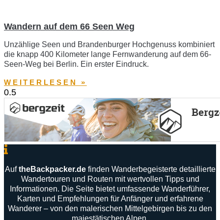
Wandern auf dem 66 Seen Weg
Unzählige Seen und Brandenburger Hochgenuss kombiniert
die knapp 400 Kilometer lange Fernwanderung auf dem 66-
Seen-Weg bei Berlin. Ein erster Eindruck.
WEITERLESEN »
Auf
theBackpacker
.
de
finden
Wanderbegeisterte
detaillierte
Wandertouren
und
Routen
mit
wertvollen
Tipps
und
Informationen
.
Die
Seite
bietet
umfassende
Wanderführer
,
Karten
und
Empfehlungen
für
Anfänger
und
erfahrene
Wanderer –
von
den
malerischen
Mittelgebirgen
bis
zu
den
majestätischen
Alpen
.