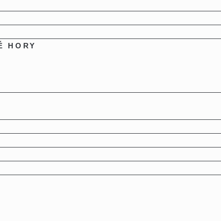
É HORY