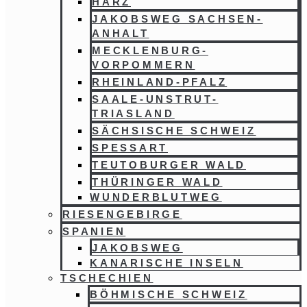
HARZ
JAKOBSWEG SACHSEN-
ANHALT
MECKLENBURG-
VORPOMMERN
RHEINLAND-PFALZ
SAALE-UNSTRUT-
TRIASLAND
SÄCHSISCHE SCHWEIZ
SPESSART
TEUTOBURGER WALD
THÜRINGER WALD
WUNDERBLUTWEG
RIESENGEBIRGE
SPANIEN
JAKOBSWEG
KANARISCHE INSELN
TSCHECHIEN
BÖHMISCHE SCHWEIZ