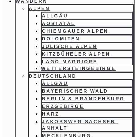
WANDERN
ALPEN
ALLGÄU
AOSTATAL
CHIEMGAUER ALPEN
DOLOMITEN
JULISCHE ALPEN
KITZBÜHELER ALPEN
LAGO MAGGIORE
WETTERSTEINGEBIRGE
DEUTSCHLAND
ALLGÄU
BAYERISCHER WALD
BERLIN & BRANDENBURG
ERZGEBIRGE
HARZ
JAKOBSWEG SACHSEN-
ANHALT
MECKLENBURG-