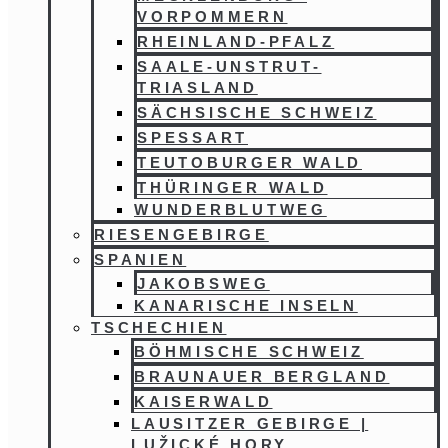
VORPOMMERN
RHEINLAND-PFALZ
SAALE-UNSTRUT-
TRIASLAND
SÄCHSISCHE SCHWEIZ
SPESSART
TEUTOBURGER WALD
THÜRINGER WALD
WUNDERBLUTWEG
RIESENGEBIRGE
SPANIEN
JAKOBSWEG
KANARISCHE INSELN
TSCHECHIEN
BÖHMISCHE SCHWEIZ
BRAUNAUER BERGLAND
KAISERWALD
LAUSITZER GEBIRGE |
LUŽICKÉ HORY