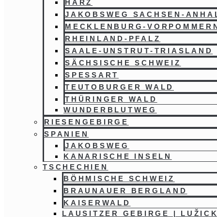
HARZ
JAKOBSWEG SACHSEN-ANHA
MECKLENBURG-VORPOMMER
RHEINLAND-PFALZ
SAALE-UNSTRUT-TRIASLAND
SÄCHSISCHE SCHWEIZ
SPESSART
TEUTOBURGER WALD
THÜRINGER WALD
WUNDERBLUTWEG
RIESENGEBIRGE
SPANIEN
JAKOBSWEG
KANARISCHE INSELN
TSCHECHIEN
BÖHMISCHE SCHWEIZ
BRAUNAUER BERGLAND
KAISERWALD
LAUSITZER GEBIRGE | LUŽIC