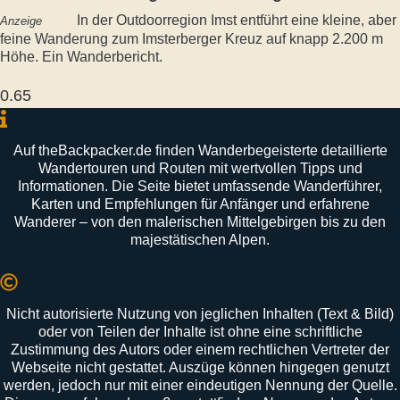
In der Outdoorregion Imst entführt eine kleine, aber
Anzeige
feine Wanderung zum Imsterberger Kreuz auf knapp 2.200 m
Höhe. Ein Wanderbericht.
Auf
theBackpacker
.
de
finden
Wanderbegeisterte
detaillierte
Wandertouren
und
Routen
mit
wertvollen
Tipps
und
Informationen
.
Die
Seite
bietet
umfassende
Wanderführer
,
Karten
und
Empfehlungen
für
Anfänger
und
erfahrene
Wanderer –
von
den
malerischen
Mittelgebirgen
bis
zu
den
majestätischen
Alpen
.
Nicht autorisierte Nutzung von jeglichen Inhalten (Text & Bild)
oder von Teilen der Inhalte ist ohne eine schriftliche
Zustimmung des Autors oder einem rechtlichen Vertreter der
Webseite nicht gestattet. Auszüge können hingegen genutzt
werden, jedoch nur mit einer eindeutigen Nennung der Quelle.