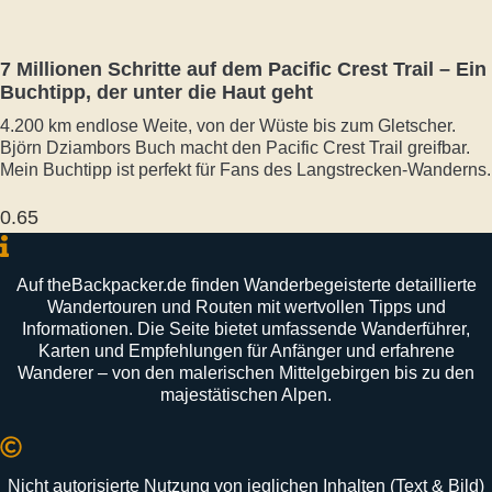
7 Millionen Schritte auf dem Pacific Crest Trail – Ein
Buchtipp, der unter die Haut geht
4.200 km endlose Weite, von der Wüste bis zum Gletscher.
Björn Dziambors Buch macht den Pacific Crest Trail greifbar.
Mein Buchtipp ist perfekt für Fans des Langstrecken-Wanderns.
Auf
theBackpacker
.
de
finden
Wanderbegeisterte
detaillierte
Wandertouren
und
Routen
mit
wertvollen
Tipps
und
Informationen
.
Die
Seite
bietet
umfassende
Wanderführer
,
Karten
und
Empfehlungen
für
Anfänger
und
erfahrene
Wanderer –
von
den
malerischen
Mittelgebirgen
bis
zu
den
majestätischen
Alpen
.
Nicht autorisierte Nutzung von jeglichen Inhalten (Text & Bild)