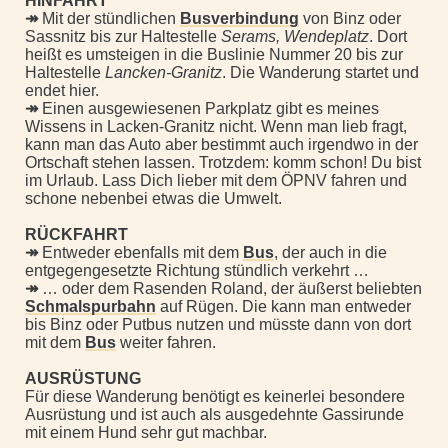
HINFAHRT
↠
Mit der stündlichen
Busverbindung
von Binz oder
Sassnitz bis zur Haltestelle
Serams, Wendeplatz
. Dort
heißt es umsteigen in die Buslinie Nummer 20 bis zur
Haltestelle
Lancken-Granitz
. Die Wanderung startet und
endet hier.
↠
Einen ausgewiesenen Parkplatz gibt es meines
Wissens in Lacken-Granitz nicht. Wenn man lieb fragt,
kann man das Auto aber bestimmt auch irgendwo in der
Ortschaft stehen lassen. Trotzdem: komm schon! Du bist
im Urlaub. Lass Dich lieber mit dem ÖPNV fahren und
schone nebenbei etwas die Umwelt.
RÜCKFAHRT
↠
Entweder ebenfalls mit dem
Bus
, der auch in die
entgegengesetzte Richtung stündlich verkehrt …
↠
… oder dem Rasenden Roland, der äußerst beliebten
Schmalspurbahn
auf Rügen. Die kann man entweder
bis Binz oder Putbus nutzen und müsste dann von dort
mit dem
Bus
weiter fahren.
AUSRÜSTUNG
Für diese Wanderung benötigt es keinerlei besondere
Ausrüstung und ist auch als ausgedehnte Gassirunde
mit einem Hund sehr gut machbar.