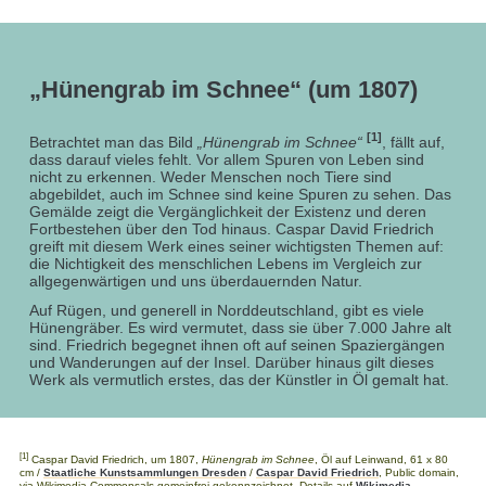
„Hünengrab im Schnee“ (um 1807)
[1]
Betrachtet man das Bild
„Hünengrab im Schnee“
, fällt auf,
dass darauf vieles fehlt. Vor allem Spuren von Leben sind
nicht zu erkennen. Weder Menschen noch Tiere sind
abgebildet, auch im Schnee sind keine Spuren zu sehen. Das
Gemälde zeigt die Vergänglichkeit der Existenz und deren
Fortbestehen über den Tod hinaus. Caspar David Friedrich
greift mit diesem Werk eines seiner wichtigsten Themen auf:
die Nichtigkeit des menschlichen Lebens im Vergleich zur
allgegenwärtigen und uns überdauernden Natur.
Auf Rügen, und generell in Norddeutschland, gibt es viele
Hünengräber. Es wird vermutet, dass sie über 7.000 Jahre alt
sind. Friedrich begegnet ihnen oft auf seinen Spaziergängen
und Wanderungen auf der Insel. Darüber hinaus gilt dieses
Werk als vermutlich erstes, das der Künstler in Öl gemalt hat.
[1]
Caspar David Friedrich, um 1807,
Hünengrab im Schnee
, Öl auf Leinwand, 61 x 80
cm /
Staatliche Kunstsammlungen Dresden
/
Caspar David Friedrich
, Public domain,
via Wikimedia Commonsals gemeinfrei gekennzeichnet, Details auf
Wikimedia