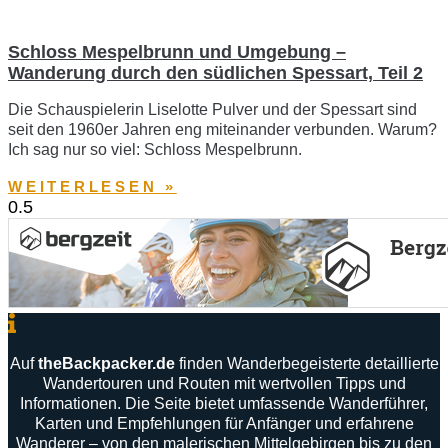
Schloss Mespelbrunn und Umgebung –
Wanderung durch den südlichen Spessart, Teil 2
Die Schauspielerin Liselotte Pulver und der Spessart sind
seit den 1960er Jahren eng miteinander verbunden. Warum?
Ich sag nur so viel: Schloss Mespelbrunn.
WEITERLESEN »
Auf
theBackpacker
.
de
finden
Wanderbegeisterte
detaillierte
Wandertouren
und
Routen
mit
wertvollen
Tipps
und
Informationen
.
Die
Seite
bietet
umfassende
Wanderführer
,
Karten
und
Empfehlungen
für
Anfänger
und
erfahrene
Wanderer –
von
den
malerischen
Mittelgebirgen
bis
zu
den