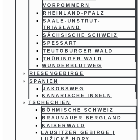
VORPOMMERN
RHEINLAND-PFALZ
SAALE-UNSTRUT-
TRIASLAND
SÄCHSISCHE SCHWEIZ
SPESSART
TEUTOBURGER WALD
THÜRINGER WALD
WUNDERBLUTWEG
RIESENGEBIRGE
SPANIEN
JAKOBSWEG
KANARISCHE INSELN
TSCHECHIEN
BÖHMISCHE SCHWEIZ
BRAUNAUER BERGLAND
KAISERWALD
LAUSITZER GEBIRGE |
LUŽICKÉ HORY