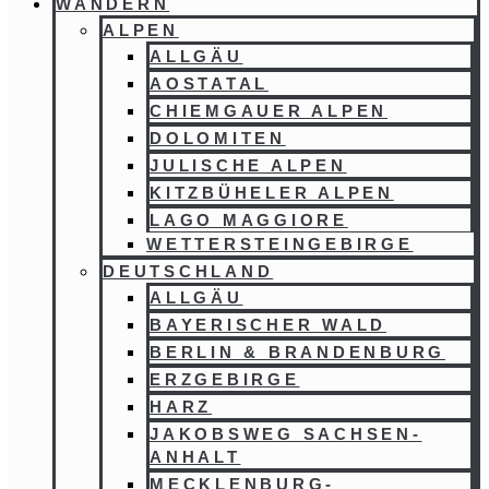
WANDERN
ALPEN
ALLGÄU
AOSTATAL
CHIEMGAUER ALPEN
DOLOMITEN
JULISCHE ALPEN
KITZBÜHELER ALPEN
LAGO MAGGIORE
WETTERSTEINGEBIRGE
DEUTSCHLAND
ALLGÄU
BAYERISCHER WALD
BERLIN & BRANDENBURG
ERZGEBIRGE
HARZ
JAKOBSWEG SACHSEN-
ANHALT
MECKLENBURG-