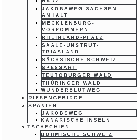
HARZ
JAKOBSWEG SACHSEN-
ANHALT
MECKLENBURG-
VORPOMMERN
RHEINLAND-PFALZ
SAALE-UNSTRUT-
TRIASLAND
SÄCHSISCHE SCHWEIZ
SPESSART
TEUTOBURGER WALD
THÜRINGER WALD
WUNDERBLUTWEG
RIESENGEBIRGE
SPANIEN
JAKOBSWEG
KANARISCHE INSELN
TSCHECHIEN
BÖHMISCHE SCHWEIZ