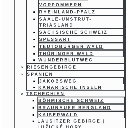
VORPOMMERN
RHEINLAND-PFALZ
SAALE-UNSTRUT-
TRIASLAND
SÄCHSISCHE SCHWEIZ
SPESSART
TEUTOBURGER WALD
THÜRINGER WALD
WUNDERBLUTWEG
RIESENGEBIRGE
SPANIEN
JAKOBSWEG
KANARISCHE INSELN
TSCHECHIEN
BÖHMISCHE SCHWEIZ
BRAUNAUER BERGLAND
KAISERWALD
LAUSITZER GEBIRGE |
LUŽICKÉ HORY