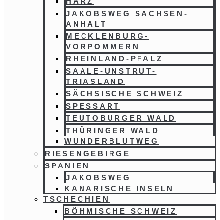
HARZ
JAKOBSWEG SACHSEN-
ANHALT
MECKLENBURG-
VORPOMMERN
RHEINLAND-PFALZ
SAALE-UNSTRUT-
TRIASLAND
SÄCHSISCHE SCHWEIZ
SPESSART
TEUTOBURGER WALD
THÜRINGER WALD
WUNDERBLUTWEG
RIESENGEBIRGE
SPANIEN
JAKOBSWEG
KANARISCHE INSELN
TSCHECHIEN
BÖHMISCHE SCHWEIZ