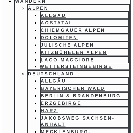
WANDERN
ALPEN
ALLGÄU
AOSTATAL
CHIEMGAUER ALPEN
DOLOMITEN
JULISCHE ALPEN
KITZBÜHELER ALPEN
LAGO MAGGIORE
WETTERSTEINGEBIRGE
DEUTSCHLAND
ALLGÄU
BAYERISCHER WALD
BERLIN & BRANDENBURG
ERZGEBIRGE
HARZ
JAKOBSWEG SACHSEN-
ANHALT
MECKLENBURG-