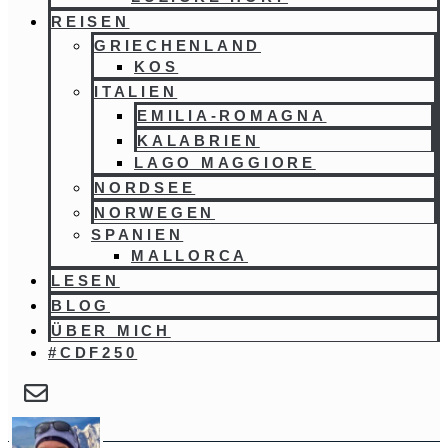
REISEN
GRIECHENLAND
KOS
ITALIEN
EMILIA-ROMAGNA
KALABRIEN
LAGO MAGGIORE
NORDSEE
NORWEGEN
SPANIEN
MALLORCA
LESEN
BLOG
ÜBER MICH
#CDF250