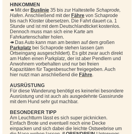
HINKOMMEN
↠
Mit der
Buslinie
35 bis zur Haltestelle
Schaprode,
Hafen
. Anschließend mit der
Fähre
von Schaprode
bis nach Kloster übersetzen. Die Fahrt dauert ca. 1
Stunde und ist mit dem Deutschlandticket kostenlos.
Dennoch muss man sich eine Karte am
Fahrkartenschalter holen.
↠
Das Auto kann man am besten auf dem großen
Parkplatz
bei Schaprode stehen lassen (am
Ortseingang ausgeschildert). Es gibt zwar auch direkt
am Hafen einen Parkplatz, der ist aber Pendlern und
Anwohnern vorbehalten und nur bei freien
Kapazitäten für Tagesbesucher freigegeben. Auch
hier nutzt man anschließend die
Fähre
.
AUSRÜSTUNG
Für diese Wanderung benötigt es keinerlei besondere
Ausrüstung und ist auch als ausgedehnte Gassirunde
mit dem Hund sehr gut machbar.
BESONDERER TIPP
Am Leuchtturm lässt es sich super picknicken.
Einfach Brote und eventuell noch eine Decke
einpacken und sich dabei die leichte Ostseebrise um
die Nase wehen lassen.
// OBENDREIN
Unterwegs