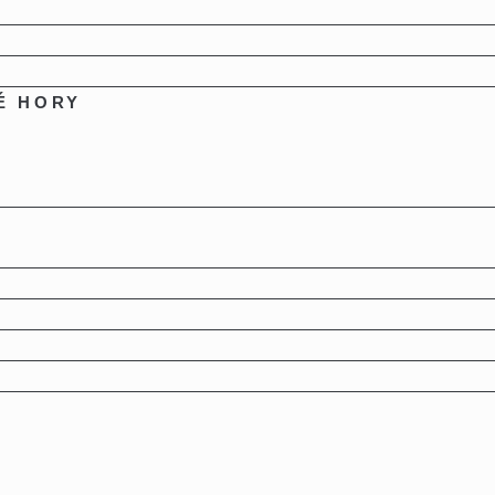
É HORY