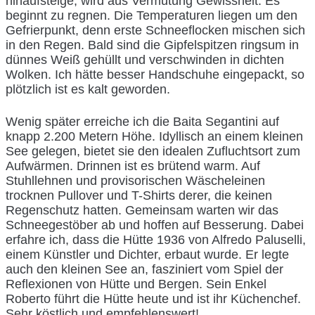
hinaufsteige, wird aus Vermutung Gewissheit: Es
beginnt zu regnen. Die Temperaturen liegen um den
Gefrierpunkt, denn erste Schneeflocken mischen sich
in den Regen. Bald sind die Gipfelspitzen ringsum in
dünnes Weiß gehüllt und verschwinden in dichten
Wolken. Ich hätte besser Handschuhe eingepackt, so
plötzlich ist es kalt geworden.
Wenig später erreiche ich die Baita Segantini auf
knapp 2.200 Metern Höhe. Idyllisch an einem kleinen
See gelegen, bietet sie den idealen Zufluchtsort zum
Aufwärmen. Drinnen ist es brütend warm. Auf
Stuhllehnen und provisorischen Wäscheleinen
trocknen Pullover und T-Shirts derer, die keinen
Regenschutz hatten. Gemeinsam warten wir das
Schneegestöber ab und hoffen auf Besserung. Dabei
erfahre ich, dass die Hütte 1936 von Alfredo Paluselli,
einem Künstler und Dichter, erbaut wurde. Er legte
auch den kleinen See an, fasziniert vom Spiel der
Reflexionen von Hütte und Bergen. Sein Enkel
Roberto führt die Hütte heute und ist ihr Küchenchef.
Sehr köstlich und empfehlenswert!