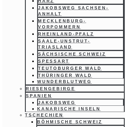
HARZ
JAKOBSWEG SACHSEN-
ANHALT
MECKLENBURG-
VORPOMMERN
RHEINLAND-PFALZ
SAALE-UNSTRUT-
TRIASLAND
SÄCHSISCHE SCHWEIZ
SPESSART
TEUTOBURGER WALD
THÜRINGER WALD
WUNDERBLUTWEG
RIESENGEBIRGE
SPANIEN
JAKOBSWEG
KANARISCHE INSELN
TSCHECHIEN
BÖHMISCHE SCHWEIZ