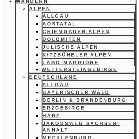
WANDERN
ALPEN
ALLGÄU
AOSTATAL
CHIEMGAUER ALPEN
DOLOMITEN
JULISCHE ALPEN
KITZBÜHELER ALPEN
LAGO MAGGIORE
WETTERSTEINGEBIRGE
DEUTSCHLAND
ALLGÄU
BAYERISCHER WALD
BERLIN & BRANDENBURG
ERZGEBIRGE
HARZ
JAKOBSWEG SACHSEN-
ANHALT
MECKLENBURG-