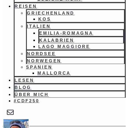
REISEN
GRIECHENLAND
KOS
ITALIEN
EMILIA-ROMAGNA
KALABRIEN
LAGO MAGGIORE
NORDSEE
NORWEGEN
SPANIEN
MALLORCA
LESEN
BLOG
ÜBER MICH
#CDF250