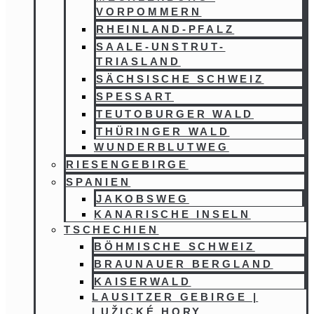
VORPOMMERN
RHEINLAND-PFALZ
SAALE-UNSTRUT-
TRIASLAND
SÄCHSISCHE SCHWEIZ
SPESSART
TEUTOBURGER WALD
THÜRINGER WALD
WUNDERBLUTWEG
RIESENGEBIRGE
SPANIEN
JAKOBSWEG
KANARISCHE INSELN
TSCHECHIEN
BÖHMISCHE SCHWEIZ
BRAUNAUER BERGLAND
KAISERWALD
LAUSITZER GEBIRGE |
LUŽICKÉ HORY