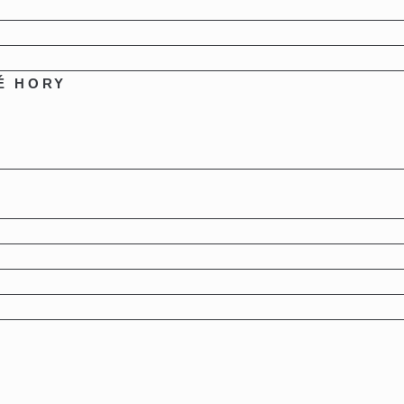
É HORY