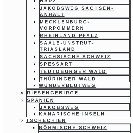
HARZ
JAKOBSWEG SACHSEN-
ANHALT
MECKLENBURG-
VORPOMMERN
RHEINLAND-PFALZ
SAALE-UNSTRUT-
TRIASLAND
SÄCHSISCHE SCHWEIZ
SPESSART
TEUTOBURGER WALD
THÜRINGER WALD
WUNDERBLUTWEG
RIESENGEBIRGE
SPANIEN
JAKOBSWEG
KANARISCHE INSELN
TSCHECHIEN
BÖHMISCHE SCHWEIZ