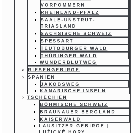
VORPOMMERN
RHEINLAND-PFALZ
SAALE-UNSTRUT-
TRIASLAND
SÄCHSISCHE SCHWEIZ
SPESSART
TEUTOBURGER WALD
THÜRINGER WALD
WUNDERBLUTWEG
RIESENGEBIRGE
SPANIEN
JAKOBSWEG
KANARISCHE INSELN
TSCHECHIEN
BÖHMISCHE SCHWEIZ
BRAUNAUER BERGLAND
KAISERWALD
LAUSITZER GEBIRGE |
LUŽICKÉ HORY