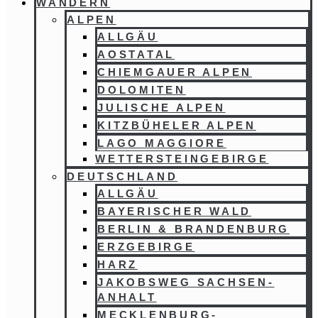
WANDERN
ALPEN
ALLGÄU
AOSTATAL
CHIEMGAUER ALPEN
DOLOMITEN
JULISCHE ALPEN
KITZBÜHELER ALPEN
LAGO MAGGIORE
WETTERSTEINGEBIRGE
DEUTSCHLAND
ALLGÄU
BAYERISCHER WALD
BERLIN & BRANDENBURG
ERZGEBIRGE
HARZ
JAKOBSWEG SACHSEN-
ANHALT
MECKLENBURG-