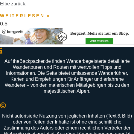
Elbe zurück.
WEITERLESEN »
Auf
theBackpacker
.
de
finden
Wanderbegeisterte
detaillierte
Wandertouren
und
Routen
mit
wertvollen
Tipps
und
Informationen
.
Die
Seite
bietet
umfassende
Wanderführer
,
Karten
und
Empfehlungen
für
Anfänger
und
erfahrene
Wanderer –
von
den
malerischen
Mittelgebirgen
bis
zu
den
majestätischen
Alpen
.
Nicht autorisierte Nutzung von jeglichen Inhalten (Text & Bild)
oder von Teilen der Inhalte ist ohne eine schriftliche
Zustimmung des Autors oder einem rechtlichen Vertreter der
Webseite nicht gestattet. Auszüge können hingegen genutzt