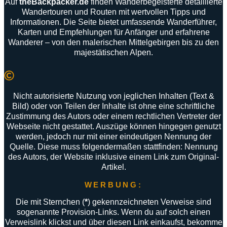
Auf
theBackpacker
.
de
finden
Wanderbegeisterte
detaillierte
Wandertouren
und
Routen
mit
wertvollen
Tipps
und
Informationen
.
Die
Seite
bietet
umfassende
Wanderführer
,
Karten
und
Empfehlungen
für
Anfänger
und
erfahrene
Wanderer –
von
den
malerischen
Mittelgebirgen
bis
zu
den
majestätischen
Alpen
.
Nicht autorisierte Nutzung von jeglichen Inhalten (Text &
Bild) oder von Teilen der Inhalte ist ohne eine schriftliche
Zustimmung des Autors oder einem rechtlichen Vertreter der
Webseite nicht gestattet. Auszüge können hingegen genutzt
werden, jedoch nur mit einer eindeutigen Nennung der
Quelle. Diese muss folgendermaßen stattfinden: Nennung
des Autors, der Website inklusive einem Link zum Original-
Artikel.
WERBUNG:
Die mit Sternchen (
*
) gekennzeichneten Verweise sind
sogenannte Provision-Links. Wenn du auf solch einen
Verweislink klickst und über diesen Link einkaufst, bekomme