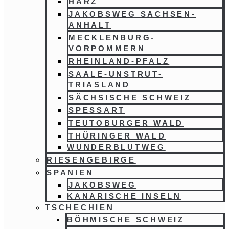
HARZ
JAKOBSWEG SACHSEN-
ANHALT
MECKLENBURG-
VORPOMMERN
RHEINLAND-PFALZ
SAALE-UNSTRUT-
TRIASLAND
SÄCHSISCHE SCHWEIZ
SPESSART
TEUTOBURGER WALD
THÜRINGER WALD
WUNDERBLUTWEG
RIESENGEBIRGE
SPANIEN
JAKOBSWEG
KANARISCHE INSELN
TSCHECHIEN
BÖHMISCHE SCHWEIZ