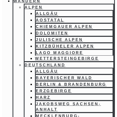
WANDERN
ALPEN
ALLGÄU
AOSTATAL
CHIEMGAUER ALPEN
DOLOMITEN
JULISCHE ALPEN
KITZBÜHELER ALPEN
LAGO MAGGIORE
WETTERSTEINGEBIRGE
DEUTSCHLAND
ALLGÄU
BAYERISCHER WALD
BERLIN & BRANDENBURG
ERZGEBIRGE
HARZ
JAKOBSWEG SACHSEN-
ANHALT
MECKLENBURG-