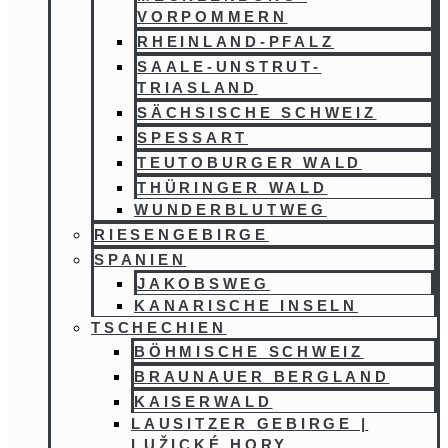
VORPOMMERN
RHEINLAND-PFALZ
SAALE-UNSTRUT-
TRIASLAND
SÄCHSISCHE SCHWEIZ
SPESSART
TEUTOBURGER WALD
THÜRINGER WALD
WUNDERBLUTWEG
RIESENGEBIRGE
SPANIEN
JAKOBSWEG
KANARISCHE INSELN
TSCHECHIEN
BÖHMISCHE SCHWEIZ
BRAUNAUER BERGLAND
KAISERWALD
LAUSITZER GEBIRGE |
LUŽICKÉ HORY