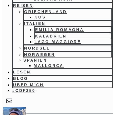
REISEN
GRIECHENLAND
KOS
ITALIEN
EMILIA-ROMAGNA
KALABRIEN
LAGO MAGGIORE
NORDSEE
NORWEGEN
SPANIEN
MALLORCA
LESEN
BLOG
ÜBER MICH
#CDF250