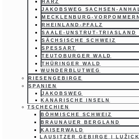
HARZ
JAKOBSWEG SACHSEN-ANHA
MECKLENBURG-VORPOMMER
RHEINLAND-PFALZ
SAALE-UNSTRUT-TRIASLAND
SÄCHSISCHE SCHWEIZ
SPESSART
TEUTOBURGER WALD
THÜRINGER WALD
WUNDERBLUTWEG
RIESENGEBIRGE
SPANIEN
JAKOBSWEG
KANARISCHE INSELN
TSCHECHIEN
BÖHMISCHE SCHWEIZ
BRAUNAUER BERGLAND
KAISERWALD
LAUSITZER GEBIRGE | LUŽIC