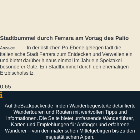
Stadtbummel durch Ferrara am Vortag des Palio
In der östlichen Po-Ebene gelegen lädt die
Anzeige
italienische Stadt Ferrara zum Entdecken und Verweilen ein
und bietet darüber hinaus einmal im Jahr ein Spektakel
besonderer Güte. Ein Stadtbummel durch den ehemaligen
Erzbischofssitz.
Auf
theBackpacker
.
de
finden
Wanderbegeisterte
detaillierte
Wandertouren
und
Routen
mit
wertvollen
Tipps
und
Informationen
.
Die
Seite
bietet
umfassende
Wanderführer
,
Karten
und
Empfehlungen
für
Anfänger
und
erfahrene
Wanderer –
von
den
malerischen
Mittelgebirgen
bis
zu
den
majestätischen
Alpen
.