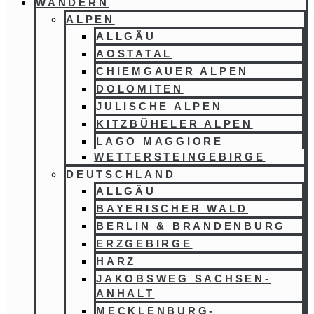
WANDERN
ALPEN
ALLGÄU
AOSTATAL
CHIEMGAUER ALPEN
DOLOMITEN
JULISCHE ALPEN
KITZBÜHELER ALPEN
LAGO MAGGIORE
WETTERSTEINGEBIRGE
DEUTSCHLAND
ALLGÄU
BAYERISCHER WALD
BERLIN & BRANDENBURG
ERZGEBIRGE
HARZ
JAKOBSWEG SACHSEN-
ANHALT
MECKLENBURG-