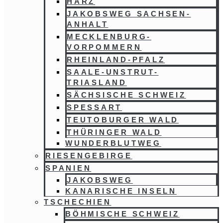
HARZ
JAKOBSWEG SACHSEN-
ANHALT
MECKLENBURG-
VORPOMMERN
RHEINLAND-PFALZ
SAALE-UNSTRUT-
TRIASLAND
SÄCHSISCHE SCHWEIZ
SPESSART
TEUTOBURGER WALD
THÜRINGER WALD
WUNDERBLUTWEG
RIESENGEBIRGE
SPANIEN
JAKOBSWEG
KANARISCHE INSELN
TSCHECHIEN
BÖHMISCHE SCHWEIZ