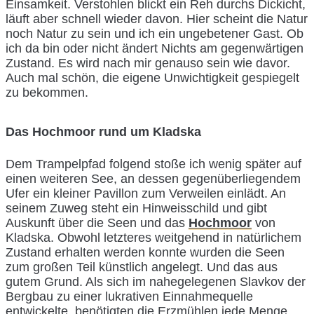
Einsamkeit. Verstohlen blickt ein Reh durchs Dickicht,
läuft aber schnell wieder davon. Hier scheint die Natur
noch Natur zu sein und ich ein ungebetener Gast. Ob
ich da bin oder nicht ändert Nichts am gegenwärtigen
Zustand. Es wird nach mir genauso sein wie davor.
Auch mal schön, die eigene Unwichtigkeit gespiegelt
zu bekommen.
Das Hochmoor rund um Kladska
Dem Trampelpfad folgend stoße ich wenig später auf
einen weiteren See, an dessen gegenüberliegendem
Ufer ein kleiner Pavillon zum Verweilen einlädt. An
seinem Zuweg steht ein Hinweisschild und gibt
Auskunft über die Seen und das
Hochmoor
von
Kladska. Obwohl letzteres weitgehend in natürlichem
Zustand erhalten werden konnte wurden die Seen
zum großen Teil künstlich angelegt. Und das aus
gutem Grund. Als sich im nahegelegenen Slavkov der
Bergbau zu einer lukrativen Einnahmequelle
entwickelte, benötigten die Erzmühlen jede Menge