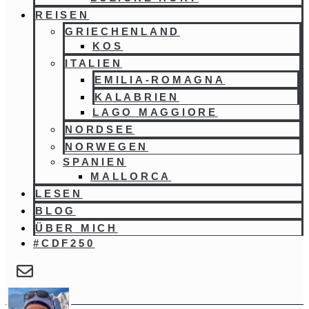
REISEN
GRIECHENLAND
KOS
ITALIEN
EMILIA-ROMAGNA
KALABRIEN
LAGO MAGGIORE
NORDSEE
NORWEGEN
SPANIEN
MALLORCA
LESEN
BLOG
ÜBER MICH
#CDF250