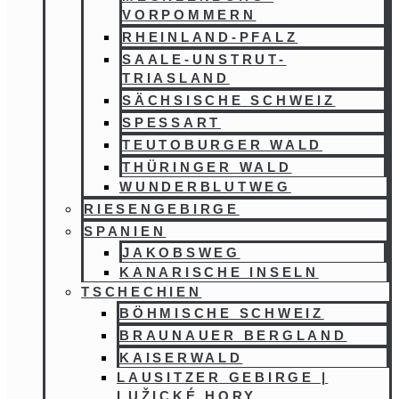
VORPOMMERN
RHEINLAND-PFALZ
SAALE-UNSTRUT-
TRIASLAND
SÄCHSISCHE SCHWEIZ
SPESSART
TEUTOBURGER WALD
THÜRINGER WALD
WUNDERBLUTWEG
RIESENGEBIRGE
SPANIEN
JAKOBSWEG
KANARISCHE INSELN
TSCHECHIEN
BÖHMISCHE SCHWEIZ
BRAUNAUER BERGLAND
KAISERWALD
LAUSITZER GEBIRGE |
LUŽICKÉ HORY