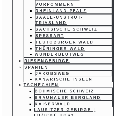
VORPOMMERN
RHEINLAND-PFALZ
SAALE-UNSTRUT-
TRIASLAND
SÄCHSISCHE SCHWEIZ
SPESSART
TEUTOBURGER WALD
THÜRINGER WALD
WUNDERBLUTWEG
RIESENGEBIRGE
SPANIEN
JAKOBSWEG
KANARISCHE INSELN
TSCHECHIEN
BÖHMISCHE SCHWEIZ
BRAUNAUER BERGLAND
KAISERWALD
LAUSITZER GEBIRGE |
LUŽICKÉ HORY