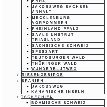
HARZ
JAKOBSWEG SACHSEN-
ANHALT
MECKLENBURG-
VORPOMMERN
RHEINLAND-PFALZ
SAALE-UNSTRUT-
TRIASLAND
SÄCHSISCHE SCHWEIZ
SPESSART
TEUTOBURGER WALD
THÜRINGER WALD
WUNDERBLUTWEG
RIESENGEBIRGE
SPANIEN
JAKOBSWEG
KANARISCHE INSELN
TSCHECHIEN
BÖHMISCHE SCHWEIZ