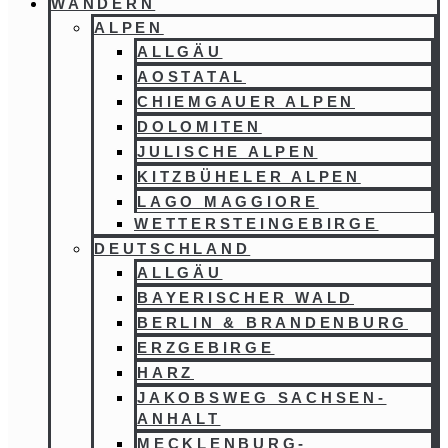
WANDERN
ALPEN
ALLGÄU
AOSTATAL
CHIEMGAUER ALPEN
DOLOMITEN
JULISCHE ALPEN
KITZBÜHELER ALPEN
LAGO MAGGIORE
WETTERSTEINGEBIRGE
DEUTSCHLAND
ALLGÄU
BAYERISCHER WALD
BERLIN & BRANDENBURG
ERZGEBIRGE
HARZ
JAKOBSWEG SACHSEN-
ANHALT
MECKLENBURG-