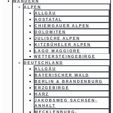
WANDERN
ALPEN
ALLGÄU
AOSTATAL
CHIEMGAUER ALPEN
DOLOMITEN
JULISCHE ALPEN
KITZBÜHELER ALPEN
LAGO MAGGIORE
WETTERSTEINGEBIRGE
DEUTSCHLAND
ALLGÄU
BAYERISCHER WALD
BERLIN & BRANDENBURG
ERZGEBIRGE
HARZ
JAKOBSWEG SACHSEN-
ANHALT
MECKLENBURG-