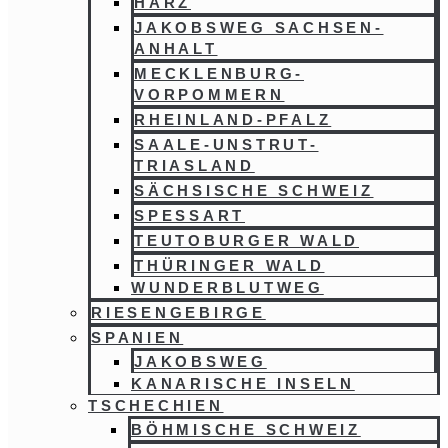
HARZ
JAKOBSWEG SACHSEN-
ANHALT
MECKLENBURG-
VORPOMMERN
RHEINLAND-PFALZ
SAALE-UNSTRUT-
TRIASLAND
SÄCHSISCHE SCHWEIZ
SPESSART
TEUTOBURGER WALD
THÜRINGER WALD
WUNDERBLUTWEG
RIESENGEBIRGE
SPANIEN
JAKOBSWEG
KANARISCHE INSELN
TSCHECHIEN
BÖHMISCHE SCHWEIZ