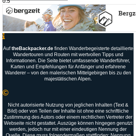
Auf
theBackpacker
.
de
finden
Wanderbegeisterte
detaillierte
Wandertouren
und
Routen
mit
wertvollen
Tipps
und
Informationen
.
Die
Seite
bietet
umfassende
Wanderführer
,
Karten
und
Empfehlungen
für
Anfänger
und
erfahrene
Wanderer –
von
den
malerischen
Mittelgebirgen
bis
zu
den
majestätischen
Alpen
.
Nicht autorisierte Nutzung von jeglichen Inhalten (Text &
Bild) oder von Teilen der Inhalte ist ohne eine schriftliche
Zustimmung des Autors oder einem rechtlichen Vertreter der
Webseite nicht gestattet. Auszüge können hingegen genutzt
werden, jedoch nur mit einer eindeutigen Nennung der
Quelle. Diese muss folgendermaßen stattfinden: Nennung