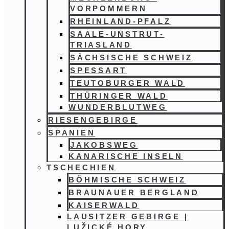
VORPOMMERN
RHEINLAND-PFALZ
SAALE-UNSTRUT-
TRIASLAND
SÄCHSISCHE SCHWEIZ
SPESSART
TEUTOBURGER WALD
THÜRINGER WALD
WUNDERBLUTWEG
RIESENGEBIRGE
SPANIEN
JAKOBSWEG
KANARISCHE INSELN
TSCHECHIEN
BÖHMISCHE SCHWEIZ
BRAUNAUER BERGLAND
KAISERWALD
LAUSITZER GEBIRGE |
LUŽICKÉ HORY