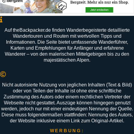
Auf
theBackpacker
.
de
finden
Wanderbegeisterte
detaillierte
Wandertouren
und
Routen
mit
wertvollen
Tipps
und
Informationen
.
Die
Seite
bietet
umfassende
Wanderführer
,
Karten
und
Empfehlungen
für
Anfänger
und
erfahrene
Wanderer –
von
den
malerischen
Mittelgebirgen
bis
zu
den
majestätischen
Alpen
.
Nicht autorisierte Nutzung von jeglichen Inhalten (Text & Bild)
oder von Teilen der Inhalte ist ohne eine schriftliche
Zustimmung des Autors oder einem rechtlichen Vertreter der
Webseite nicht gestattet. Auszüge können hingegen genutzt
werden, jedoch nur mit einer eindeutigen Nennung der Quelle.
Diese muss folgendermaßen stattfinden: Nennung des Autors,
der Website inklusive einem Link zum Original-Artikel.
WERBUNG: