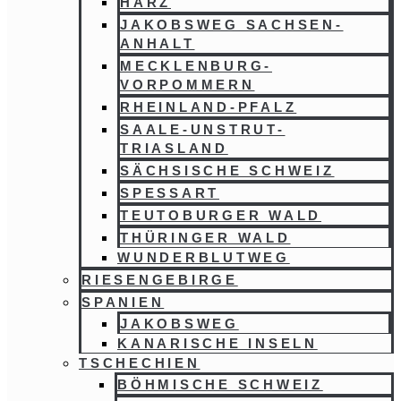
HARZ
JAKOBSWEG SACHSEN-
ANHALT
MECKLENBURG-
VORPOMMERN
RHEINLAND-PFALZ
SAALE-UNSTRUT-
TRIASLAND
SÄCHSISCHE SCHWEIZ
SPESSART
TEUTOBURGER WALD
THÜRINGER WALD
WUNDERBLUTWEG
RIESENGEBIRGE
SPANIEN
JAKOBSWEG
KANARISCHE INSELN
TSCHECHIEN
BÖHMISCHE SCHWEIZ