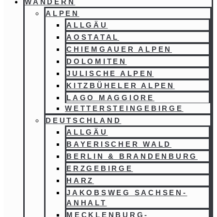
WANDERN
ALPEN
ALLGÄU
AOSTATAL
CHIEMGAUER ALPEN
DOLOMITEN
JULISCHE ALPEN
KITZBÜHELER ALPEN
LAGO MAGGIORE
WETTERSTEINGEBIRGE
DEUTSCHLAND
ALLGÄU
BAYERISCHER WALD
BERLIN & BRANDENBURG
ERZGEBIRGE
HARZ
JAKOBSWEG SACHSEN-
ANHALT
MECKLENBURG-