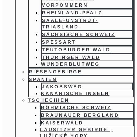
VORPOMMERN
RHEINLAND-PFALZ
SAALE-UNSTRUT-
TRIASLAND
SÄCHSISCHE SCHWEIZ
SPESSART
TEUTOBURGER WALD
THÜRINGER WALD
WUNDERBLUTWEG
RIESENGEBIRGE
SPANIEN
JAKOBSWEG
KANARISCHE INSELN
TSCHECHIEN
BÖHMISCHE SCHWEIZ
BRAUNAUER BERGLAND
KAISERWALD
LAUSITZER GEBIRGE |
LUŽICKÉ HORY