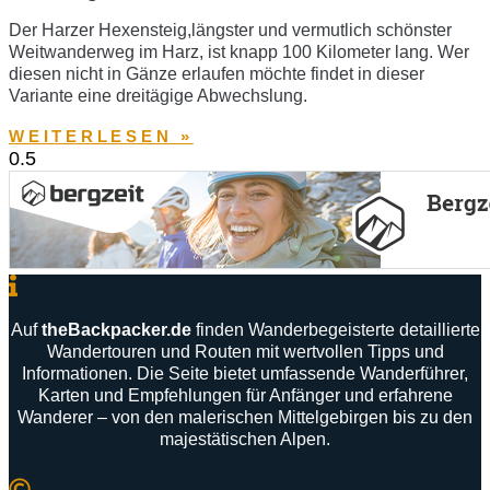
Der Harzer Hexensteig,längster und vermutlich schönster
Weitwanderweg im Harz, ist knapp 100 Kilometer lang. Wer
diesen nicht in Gänze erlaufen möchte findet in dieser
Variante eine dreitägige Abwechslung.
WEITERLESEN »
Auf
theBackpacker
.
de
finden
Wanderbegeisterte
detaillierte
Wandertouren
und
Routen
mit
wertvollen
Tipps
und
Informationen
.
Die
Seite
bietet
umfassende
Wanderführer
,
Karten
und
Empfehlungen
für
Anfänger
und
erfahrene
Wanderer –
von
den
malerischen
Mittelgebirgen
bis
zu
den
majestätischen
Alpen
.