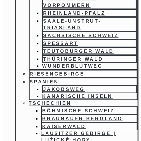
VORPOMMERN
RHEINLAND-PFALZ
SAALE-UNSTRUT-
TRIASLAND
SÄCHSISCHE SCHWEIZ
SPESSART
TEUTOBURGER WALD
THÜRINGER WALD
WUNDERBLUTWEG
RIESENGEBIRGE
SPANIEN
JAKOBSWEG
KANARISCHE INSELN
TSCHECHIEN
BÖHMISCHE SCHWEIZ
BRAUNAUER BERGLAND
KAISERWALD
LAUSITZER GEBIRGE |
LUŽICKÉ HORY