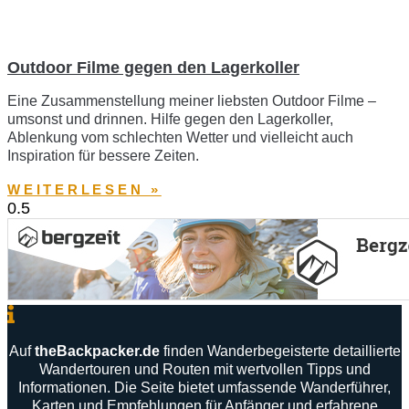
Outdoor Filme gegen den Lagerkoller
Eine Zusammenstellung meiner liebsten Outdoor Filme –
umsonst und drinnen. Hilfe gegen den Lagerkoller,
Ablenkung vom schlechten Wetter und vielleicht auch
Inspiration für bessere Zeiten.
WEITERLESEN »
Auf
theBackpacker
.
de
finden
Wanderbegeisterte
detaillierte
Wandertouren
und
Routen
mit
wertvollen
Tipps
und
Informationen
.
Die
Seite
bietet
umfassende
Wanderführer
,
Karten
und
Empfehlungen
für
Anfänger
und
erfahrene