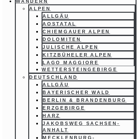
WANDERN
ALPEN
ALLGÄU
AOSTATAL
CHIEMGAUER ALPEN
DOLOMITEN
JULISCHE ALPEN
KITZBÜHELER ALPEN
LAGO MAGGIORE
WETTERSTEINGEBIRGE
DEUTSCHLAND
ALLGÄU
BAYERISCHER WALD
BERLIN & BRANDENBURG
ERZGEBIRGE
HARZ
JAKOBSWEG SACHSEN-
ANHALT
MECKLENBURG-