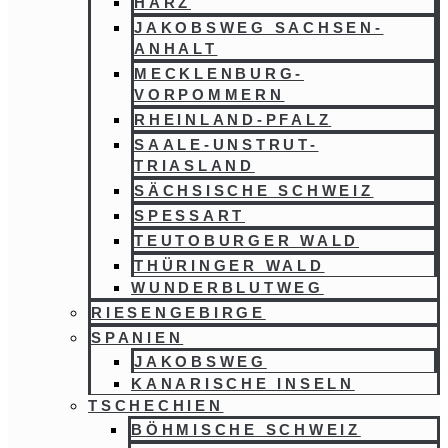
HARZ
JAKOBSWEG SACHSEN-
ANHALT
MECKLENBURG-
VORPOMMERN
RHEINLAND-PFALZ
SAALE-UNSTRUT-
TRIASLAND
SÄCHSISCHE SCHWEIZ
SPESSART
TEUTOBURGER WALD
THÜRINGER WALD
WUNDERBLUTWEG
RIESENGEBIRGE
SPANIEN
JAKOBSWEG
KANARISCHE INSELN
TSCHECHIEN
BÖHMISCHE SCHWEIZ