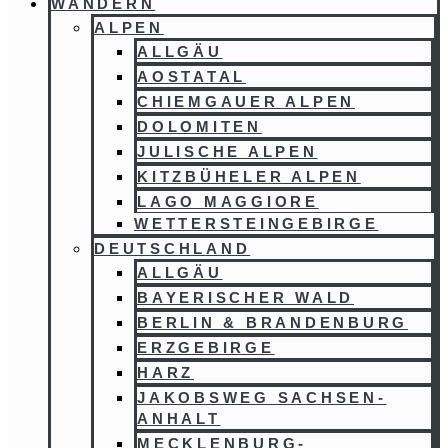
WANDERN
ALPEN
ALLGÄU
AOSTATAL
CHIEMGAUER ALPEN
DOLOMITEN
JULISCHE ALPEN
KITZBÜHELER ALPEN
LAGO MAGGIORE
WETTERSTEINGEBIRGE
DEUTSCHLAND
ALLGÄU
BAYERISCHER WALD
BERLIN & BRANDENBURG
ERZGEBIRGE
HARZ
JAKOBSWEG SACHSEN-
ANHALT
MECKLENBURG-