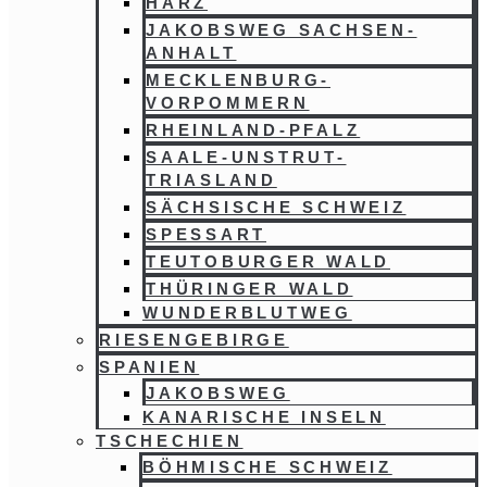
HARZ
JAKOBSWEG SACHSEN-
ANHALT
MECKLENBURG-
VORPOMMERN
RHEINLAND-PFALZ
SAALE-UNSTRUT-
TRIASLAND
SÄCHSISCHE SCHWEIZ
SPESSART
TEUTOBURGER WALD
THÜRINGER WALD
WUNDERBLUTWEG
RIESENGEBIRGE
SPANIEN
JAKOBSWEG
KANARISCHE INSELN
TSCHECHIEN
BÖHMISCHE SCHWEIZ