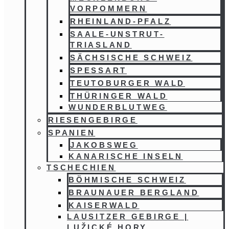
VORPOMMERN
RHEINLAND-PFALZ
SAALE-UNSTRUT-
TRIASLAND
SÄCHSISCHE SCHWEIZ
SPESSART
TEUTOBURGER WALD
THÜRINGER WALD
WUNDERBLUTWEG
RIESENGEBIRGE
SPANIEN
JAKOBSWEG
KANARISCHE INSELN
TSCHECHIEN
BÖHMISCHE SCHWEIZ
BRAUNAUER BERGLAND
KAISERWALD
LAUSITZER GEBIRGE |
LUŽICKÉ HORY