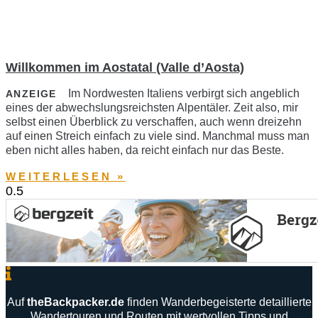
Willkommen im Aostatal (Valle d’Aosta)
Im Nordwesten Italiens verbirgt sich angeblich
ANZEIGE
eines der abwechslungsreichsten Alpentäler. Zeit also, mir
selbst einen Überblick zu verschaffen, auch wenn dreizehn
auf einen Streich einfach zu viele sind. Manchmal muss man
eben nicht alles haben, da reicht einfach nur das Beste.
WEITERLESEN »
Auf
theBackpacker
.
de
finden
Wanderbegeisterte
detaillierte
Wandertouren
und
Routen
mit
wertvollen
Tipps
und