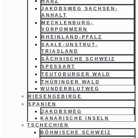
HARZ
JAKOBSWEG SACHSEN-
ANHALT
MECKLENBURG-
VORPOMMERN
RHEINLAND-PFALZ
SAALE-UNSTRUT-
TRIASLAND
SÄCHSISCHE SCHWEIZ
SPESSART
TEUTOBURGER WALD
THÜRINGER WALD
WUNDERBLUTWEG
RIESENGEBIRGE
SPANIEN
JAKOBSWEG
KANARISCHE INSELN
TSCHECHIEN
BÖHMISCHE SCHWEIZ