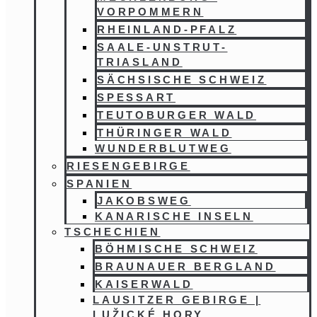
VORPOMMERN
RHEINLAND-PFALZ
SAALE-UNSTRUT-
TRIASLAND
SÄCHSISCHE SCHWEIZ
SPESSART
TEUTOBURGER WALD
THÜRINGER WALD
WUNDERBLUTWEG
RIESENGEBIRGE
SPANIEN
JAKOBSWEG
KANARISCHE INSELN
TSCHECHIEN
BÖHMISCHE SCHWEIZ
BRAUNAUER BERGLAND
KAISERWALD
LAUSITZER GEBIRGE |
LUŽICKÉ HORY