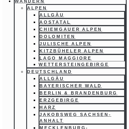
WANDERN
ALPEN
ALLGÄU
AOSTATAL
CHIEMGAUER ALPEN
DOLOMITEN
JULISCHE ALPEN
KITZBÜHELER ALPEN
LAGO MAGGIORE
WETTERSTEINGEBIRGE
DEUTSCHLAND
ALLGÄU
BAYERISCHER WALD
BERLIN & BRANDENBURG
ERZGEBIRGE
HARZ
JAKOBSWEG SACHSEN-
ANHALT
MECKLENBURG-